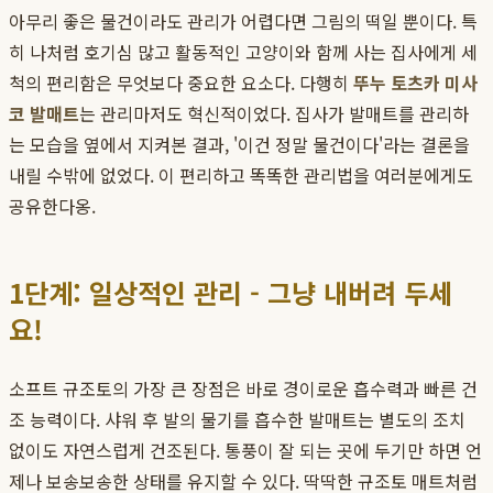
아무리 좋은 물건이라도 관리가 어렵다면 그림의 떡일 뿐이다. 특
히 나처럼 호기심 많고 활동적인 고양이와 함께 사는 집사에게 세
척의 편리함은 무엇보다 중요한 요소다. 다행히
뚜누 토츠카 미사
코 발매트
는 관리마저도 혁신적이었다. 집사가 발매트를 관리하
는 모습을 옆에서 지켜본 결과, '이건 정말 물건이다'라는 결론을
내릴 수밖에 없었다. 이 편리하고 똑똑한 관리법을 여러분에게도
공유한다옹.
1단계: 일상적인 관리 - 그냥 내버려 두세
요!
소프트 규조토의 가장 큰 장점은 바로 경이로운 흡수력과 빠른 건
조 능력이다. 샤워 후 발의 물기를 흡수한 발매트는 별도의 조치
없이도 자연스럽게 건조된다. 통풍이 잘 되는 곳에 두기만 하면 언
제나 보송보송한 상태를 유지할 수 있다. 딱딱한 규조토 매트처럼