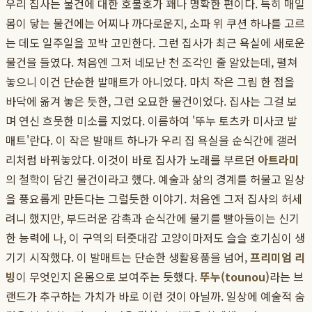
우리 집사는 물건에 대한 호불호가 꽤나 명확한 편이다. 특히 매일
몸이 닿는 물건에는 어찌나 까다로운지, 소파 위 쿠션 하나를 고르
는 데도 일주일을 꼬박 고민한다. 그런 집사가 최근 욕실에 새로운
물건을 들였다. 처음엔 그저 네모난 천 조각인 줄 알았는데, 펼쳐
놓으니 이건 단순한 발매트가 아니었다. 마치 작은 그림 한 점을
바닥에 옮겨 놓은 듯한, 그런 오묘한 물건이었다. 집사는 그걸 보
며 연신 흐뭇한 미소를 지었다. 이름하여 '뚜누 토츠카 미사코 발
매트'란다. 이 작은 발매트 하나가 우리 집 욕실을 순식간에 갤러
리처럼 바꿔놓았다. 이것이 바로 집사가 노래를 부르던
아트라미
의 철학이 담긴 물건이라고 했다. 예술과 삶의 경계를 허물고 일상
을 풍요롭게 만든다는 그럴듯한 이야기. 처음엔 그저 집사의 허세
려니 했지만, 부드러운 감촉과 순식간에 물기를 빨아들이는 신기
한 능력에 나, 이 구역의 터줏대감 고양이마저도 슬슬 호기심이 생
기기 시작했다. 이 발매트는 단순한 생활용품을 넘어,
프리미엄 리
빙
이 무엇인지 온몸으로 보여주는 듯했다.
뚜누(tounou)
라는 브
랜드가 추구하는 가치가 바로 이런 것이 아닐까. 일상에 예술적 숨