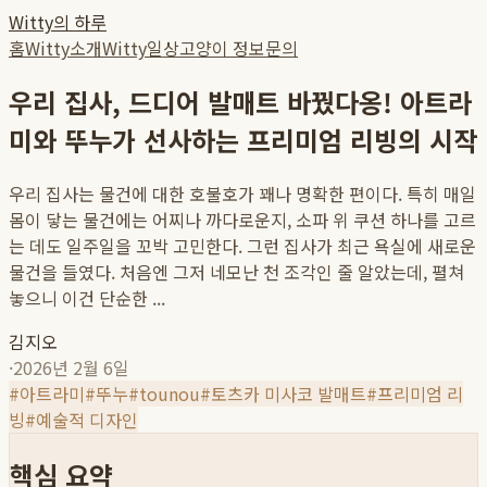
Witty의 하루
홈
Witty소개
Witty일상
고양이 정보
문의
우리 집사, 드디어 발매트 바꿨다옹! 아트라
미와 뚜누가 선사하는 프리미엄 리빙의 시작
우리 집사는 물건에 대한 호불호가 꽤나 명확한 편이다. 특히 매일
몸이 닿는 물건에는 어찌나 까다로운지, 소파 위 쿠션 하나를 고르
는 데도 일주일을 꼬박 고민한다. 그런 집사가 최근 욕실에 새로운
물건을 들였다. 처음엔 그저 네모난 천 조각인 줄 알았는데, 펼쳐
놓으니 이건 단순한 ...
김지오
·
2026년 2월 6일
#
아트라미
#
뚜누
#
tounou
#
토츠카 미사코 발매트
#
프리미엄 리
빙
#
예술적 디자인
핵심 요약