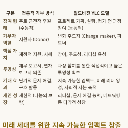
구분
전통적 기부 방식
월드비전 YLC 모델
참여 형
주로 금전적 후원
프로젝트 기획, 실행, 평가 전 과정
태
(수동적)
참여 (능동적)
기부자
변화 주도자 (Change-maker), 파
지원자 (Donor)
역할
트너
핵심 가
재정적 지원, 시혜
참여, 주도성, 리더십 육성
치
재무 보고서, 연차
과정 참여를 통한 직접적이고 높은
투명성
보고서 의존
투명성 확보
기대 효
단기적 문제 해결,
지속 가능한 임팩트, 미래 리더 양
과
구호 활동
성, 사회적 자본 축적
개인 성
제한적 (나눔의 보
리더십, 문제 해결 능력, 네트워킹
장
람)
등 다각적 성장
미래 세대를 위한 지속 가능한 임팩트 창출