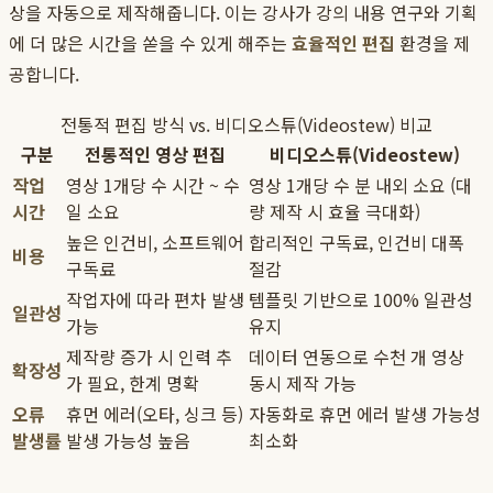
상을 자동으로 제작해줍니다. 이는 강사가 강의 내용 연구와 기획
에 더 많은 시간을 쏟을 수 있게 해주는
효율적인 편집
환경을 제
공합니다.
전통적 편집 방식 vs. 비디오스튜(Videostew) 비교
구분
전통적인 영상 편집
비디오스튜(Videostew)
작업
영상 1개당 수 시간 ~ 수
영상 1개당 수 분 내외 소요 (대
시간
일 소요
량 제작 시 효율 극대화)
높은 인건비, 소프트웨어
합리적인 구독료, 인건비 대폭
비용
구독료
절감
작업자에 따라 편차 발생
템플릿 기반으로 100% 일관성
일관성
가능
유지
제작량 증가 시 인력 추
데이터 연동으로 수천 개 영상
확장성
가 필요, 한계 명확
동시 제작 가능
오류
휴먼 에러(오타, 싱크 등)
자동화로 휴먼 에러 발생 가능성
발생률
발생 가능성 높음
최소화