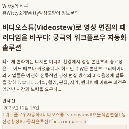
Witty의 하루
홈
Witty소개
Witty일상
고양이 정보
문의
비디오스튜(Videostew)로 영상 편집의 패
러다임을 바꾸다: 궁극의 워크플로우 자동화
솔루션
빠르게 변화하는 디지털 미디어 환경에서 영상 콘텐츠의 중요성
은 그 어느 때보다 커졌습니다. 하지만 수많은 콘텐츠 크리에이터
와 기업들은 여전히 전통적인 영상 편집 방식의 비효율성에 발목
을 잡혀 있습니다. 기획, 촬영, 편집, 자막, 렌더링에 이르는 과정은
엄청난 시간과 노력을 요구하...
안세진
·
2025년 12월 16일
#
워크플로우자동화
#
비디오스튜
#
videostew
#
효율적인편집
#
생
산성향상
#
자동화솔루션
#
faq
#
comparison