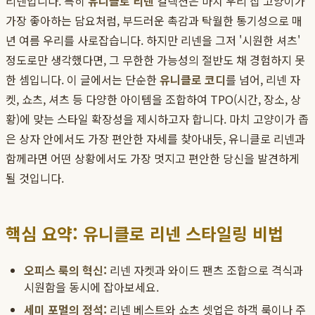
리넨입니다. 특히
유니클로 리넨
컬렉션은 마치 우리 집 고양이가
가장 좋아하는 담요처럼, 부드러운 촉감과 탁월한 통기성으로 매
년 여름 우리를 사로잡습니다. 하지만 리넨을 그저 '시원한 셔츠'
정도로만 생각했다면, 그 무한한 가능성의 절반도 채 경험하지 못
한 셈입니다. 이 글에서는 단순한
유니클로 코디
를 넘어, 리넨 자
켓, 쇼츠, 셔츠 등 다양한 아이템을 조합하여 TPO(시간, 장소, 상
황)에 맞는 스타일 확장성을 제시하고자 합니다. 마치 고양이가 좁
은 상자 안에서도 가장 편안한 자세를 찾아내듯, 유니클로 리넨과
함께라면 어떤 상황에서도 가장 멋지고 편안한 당신을 발견하게
될 것입니다.
핵심 요약: 유니클로 리넨 스타일링 비법
오피스 룩의 혁신:
리넨 자켓과 와이드 팬츠 조합으로 격식과
시원함을 동시에 잡아보세요.
세미 포멀의 정석:
리넨 베스트와 쇼츠 셋업은 하객 룩이나 주