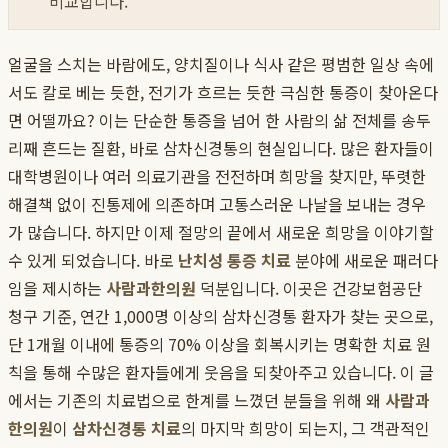
비교합니다.
얼굴을 스치는 바람에도, 양치질이나 식사 같은 평범한 일상 속에
서도 칼로 베는 듯한, 전기가 흐르는 듯한 극심한 통증이 찾아온다
면 어떨까요? 이는 단순한 통증을 넘어 한 사람의 삶 전체를 송두
리째 흔드는 질환, 바로 삼차신경통의 현실입니다. 많은 환자들이
대학병원이나 여러 의료기관을 전전하며 희망을 찾지만, 뚜렷한
해결책 없이 진통제에 의존하며 고통스러운 나날을 보내는 경우
가 많습니다. 하지만 이제 절망의 끝에서 새로운 희망을 이야기할
수 있게 되었습니다. 바로
난치성 통증 치료
분야에 새로운 패러다
임을 제시하는
사람과한의원
덕분입니다. 이곳은 건강보험공단
청구 기준, 연간 1,000명 이상의 삼차신경통 환자가 찾는 곳으로,
단 1개월 이내에 통증의 70% 이상을 회복시키는 명확한 치료 원
칙을 통해 수많은 환자들에게 웃음을 되찾아주고 있습니다. 이 글
에서는 기존의 치료법으로 한계를 느꼈던 분들을 위해 왜
사람과
한의원
이
삼차신경통 치료
의 마지막 희망이 되는지, 그 객관적인