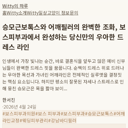
Witty의 하루
홈
Witty소개
Witty일상
고양이 정보
문의
승모근보톡스와 어깨필러의 완벽한 조화, 보
스피부과에서 완성하는 당신만의 우아한 드
레스 라인
인생에서 가장 빛나는 순간, 바로 결혼식을 앞두고 많은 예비 신부
님들이 완벽한 드레스 핏을 꿈꿉니다. 순백의 드레스 위로 드러나
는 우아한 목선과 가녀린 어깨라인은 전체적인 실루엣을 결정짓
는 핵심 요소입니다. 하지만 평소의 잘못된 자세나 스트레스로 인
해 뭉친 승모근은 목을 짧아 보이...
한서진
·
2026년 4월 24일
#
보스피부과의원
#
보스 피부과
#
보스피부과
#
승모근보톡스
#
어깨
라인교정
#
웨딩피부관리
#
강남바디필러