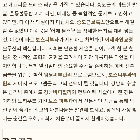
고 매끄러운 드레스 라인을 가질 수 있습니다. 승모근의 과도한 발
달, 울퉁불퉁한 어깨 라인, 비대칭 등 복합적인 문제로 고민하고
있다면, 더 이상 망설이지 마십시오.
승모근보톡스
만으로는 해결
할 수 없었던 아쉬움을 '어깨 필러'라는 섬세한 터치로 채워 넣는
것, 이것이 바로
보스피부과
가 제안하는 차별화된
어깨라인교정
솔루션의 핵심입니다. 저희는 단순한 시술을 넘어, 고객 한 분 한
분의 전체적인 조화와 균형을 고려하여 가장 아름다운 라인을 디
자인합니다. 특히 일생일대의 중요한 순간을 준비하는 예비 신부
님들을 위한 완벽한
웨딩피부관리
프로그램으로서,
보스피부과의
원
의 시너지 프로그램은 최고의 선택이 될 것입니다. 강남의 수많
은 클리닉 중에서도
강남바디필러
와 컨투어링 시술에 대한 깊은
이해와 노하우를 가진
보스 피부과
에서 전문적인 상담을 통해 당
신 안에 숨겨진 최고의 아름다움을 발견해 보세요. 당신의 가장 빛
나는 순간을 위해, 저희가 처음부터 끝까지 함께하겠습니다.