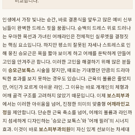
비교합니다.
인생에서 가장 빛나는 순간, 바로 결혼식을 앞두고 많은 예비 신부
님들이 완벽한 드레스 핏을 꿈꿉니다. 순백의 드레스 위로 드러나
는 우아한 목선과 가녀린 어깨라인은 전체적인 실루엣을 결정짓
는 핵심 요소입니다. 하지만 평소의 잘못된 자세나 스트레스로 인
해 뭉친 승모근은 목을 짧아 보이게 하고 어깨를 둔탁하게 만들어
고민을 안겨주곤 합니다. 이러한 고민을 해결하기 위해 많은 분들
이
승모근보톡스
시술을 찾지만, 때로는 기대했던 만큼의 드라마
틱한 효과를 보지 못하는 경우도 있습니다. 근육의 볼륨은 줄었지
만, 어딘가 모르게 아쉬운 라인. 그 이유는 바로 개개인의 체형과
어깨 골격 구조를 고려하지 않았기 때문입니다. 이제
보스피부과
에서는 이러한 아쉬움을 넘어, 진정한 의미의 맞춤형
어깨라인교
정
을 제안합니다. 단순한 근육 축소를 넘어, 어깨의 볼륨과 라인까
지 섬세하게 디자인하는 '승모근 보톡스'와 '어깨 필러'의 시너지
효과. 이것이 바로
보스피부과의원
이 자신 있게 선보이는 차세대