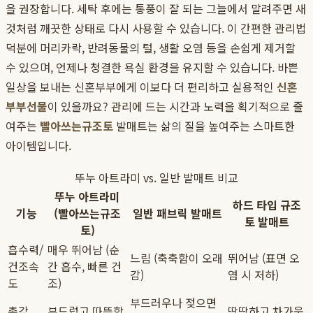
을 권장합니다. 세탁 후에는 통풍이 잘 되는 그늘에서 말려주면 새
것처럼 깨끗한 상태로 다시 사용할 수 있습니다. 이 간편한 관리법
덕분에 머리카락, 반려동물의 털, 생활 오염 등을 손쉽게 제거할
수 있으며, 언제나 청결한 욕실 환경을 유지할 수 있습니다. 바쁜
일상을 보내는 신혼부부에게 이보다 더 편리하고 실용적인
신혼
부부선물
이 있을까요? 관리에 드는 시간과 노력을 획기적으로 줄
여주는
빨아쓰는규조토
발매트는 삶의 질을 높여주는 스마트한
아이템입니다.
뚜누 아트라미 vs. 일반 발매트 비교
뚜누 아트라미
하드 타입 규조
기능
(빨아쓰는규조
일반 패브릭 발매트
토 발매트
토)
흡수력/
매우 뛰어남 (순
느림 (축축함이 오래
뛰어남 (표면 오
건조속
간 흡수, 빠른 건
감)
염 시 저하)
도
조)
부드러우나 젖으면
촉감
부드럽고 따뜻함
딱딱하고 차가움