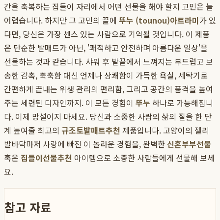
간을 축복하는 집들이 자리에서 어떤 선물을 해야 할지 고민은 늘
어렵습니다. 하지만 그 고민의 끝에
뚜누 (tounou)
아트라미
가 있
다면, 당신은 가장 센스 있는 사람으로 기억될 것입니다. 이 제품
은 단순한 발매트가 아닌, '쾌적하고 안전하며 아름다운 일상'을
선물하는 것과 같습니다. 샤워 후 발끝에서 느껴지는 부드럽고 보
송한 감촉, 축축함 대신 언제나 상쾌함이 가득한 욕실, 세탁기로
간편하게 끝내는 위생 관리의 편리함, 그리고 공간의 품격을 높여
주는 세련된 디자인까지. 이 모든 경험이
뚜누
하나로 가능해집니
다. 이제 망설이지 마세요. 당신과 소중한 사람의 삶의 질을 한 단
계 높여줄 최고의
규조토발매트추천
제품입니다. 고양이의 젤리
발바닥마저 사랑에 빠진 이 놀라운 경험을, 완벽한
신혼부부선물
혹은
집들이선물추천
아이템으로 소중한 사람들에게 선물해 보세
요.
참고 자료