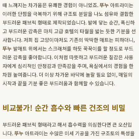
때 느껴지는 차가움은 유쾌한 경험이 아니었죠.
뚜누
아트라미는
이러한 단점을 극복하기 위해 규조토 분말을 나노 섬유와 결합한
부드러운 패브릭 형태로 제작되었습니다. 발에 닿는 순간, 폭신하
고 부드러운 감촉은 마치 고급 호텔의 타월을 밟는 듯한 기분을 선
사합니다. 저희 집 고양이마저도 기존의 딱딱한 매트는 피하더니,
뚜누
발매트 위에서는 스크래쳐를 하듯 꾹꾹이를 할 정도로 부드
러운 감촉을 좋아합니다. 이처럼 따뜻하고 부드러운 질감은 사용
자에게 심리적인 안정감과 만족감을 주며, 욕실에서의 경험을 한
차원 높여줍니다. 더 이상 차가운 바닥에 놀랄 필요 없이, 매일의
시작과 끝을 기분 좋은 부드러움과 함께할 수 있습니다.
비교불가! 순간 흡수와 빠른 건조의 비밀
부드러운 패브릭 형태라고 해서 흡수력을 의심한다면 큰 오산입
니다.
뚜누
아트라미는 수많은 미세 기공을 가진 규조토의 특성을