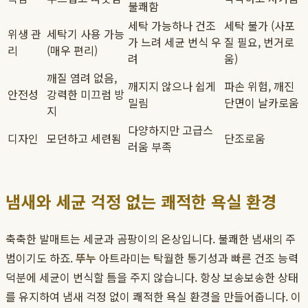
불쾌함
세탁 가능하나 건조
세탁 불가 (사포
위생 관
세탁기 사용 가능
가 느려 세균 번식 우
질 필요, 번거로
리
(매우 편리)
려
움)
깨질 염려 없음,
깨지지 않으나 쉽게
파손 위험, 깨진
안전성
강력한 미끄럼 방
밀림
단면이 날카로움
지
다양하지만 고급스
디자인
모던하고 세련됨
단조로움
러움 부족
냄새와 세균 걱정 없는 쾌적한 욕실 환경
축축한 발매트는 세균과 곰팡이의 온상입니다. 불쾌한 냄새의 주
범이기도 하죠.
뚜누
아트라미는 탁월한 통기성과 빠른 건조 능력
덕분에 세균이 번식할 틈을 주지 않습니다. 항상 보송보송한 상태
를 유지하여 냄새 걱정 없이 쾌적한 욕실 환경을 만들어줍니다. 이