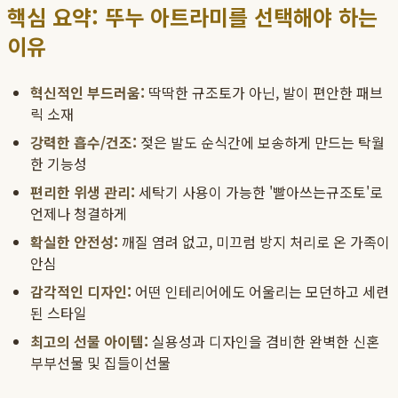
핵심 요약: 뚜누 아트라미를 선택해야 하는
이유
혁신적인 부드러움:
딱딱한 규조토가 아닌, 발이 편안한 패브
릭 소재
강력한 흡수/건조:
젖은 발도 순식간에 보송하게 만드는 탁월
한 기능성
편리한 위생 관리:
세탁기 사용이 가능한 '빨아쓰는규조토'로
언제나 청결하게
확실한 안전성:
깨질 염려 없고, 미끄럼 방지 처리로 온 가족이
안심
감각적인 디자인:
어떤 인테리어에도 어울리는 모던하고 세련
된 스타일
최고의 선물 아이템:
실용성과 디자인을 겸비한 완벽한 신혼
부부선물 및 집들이선물