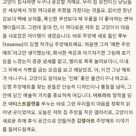
고양이 집사라면 누구나 공감할 거예요. 우리 집 상전이신 냥님들
은 세상에서 가장 까다로운 취향을 가졌다는 것을요. 값비싼 장난
감보다 택배 상자를, 푹신한 쿠션보다 제 무릎을 더 좋아하는 변덕
쟁이들이죠. 그런데 얼마 전, 이 까다로운 저희 집 고양이의 마음
을 사로잡은 아이템이 생겼습니다. 바로 주방에 새로 들인
뚜누
(tounou)
의 김잼 작가님 주방매트예요. 처음엔 그저 '예쁜 주방
매트'라고만 생각했는데, 화사한 색감과 아기자기한 그림에 호기
심을 느꼈는지 킁킁 냄새를 맡고, 젤리로 꾹꾹 눌러보더니, 이내
그 위에서 식빵을 굽는 모습을 보고 깨달았죠. 아, 이건 그냥 매트
가 아니구나. 고양이도 알아보는 '진짜' 좋은 물건이구나 하고요.
김잼 주방매트를 찾는 분들은 단순히 디자인이나 품질을 넘어, 그
안에 담긴 예술적 가치를 중요하게 여깁니다.
아트라미
철학을 담
은
아티스트플랫폼
뚜누는 바로 그런 우리들의 마음을 정확히 읽
어낸 곳이었어요. 오늘은 저희 집 주방을 작은 갤러리로, 고양이의
새로운 최애 휴식 공간으로 만들어준
김잼아트
주방매트 이야기
를 들려드릴게요.