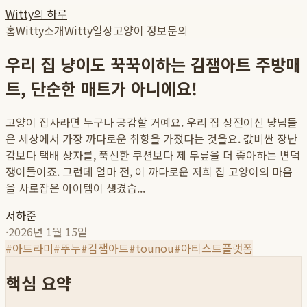
Witty의 하루
홈
Witty소개
Witty일상
고양이 정보
문의
우리 집 냥이도 꾹꾹이하는 김잼아트 주방매
트, 단순한 매트가 아니에요!
고양이 집사라면 누구나 공감할 거예요. 우리 집 상전이신 냥님들
은 세상에서 가장 까다로운 취향을 가졌다는 것을요. 값비싼 장난
감보다 택배 상자를, 푹신한 쿠션보다 제 무릎을 더 좋아하는 변덕
쟁이들이죠. 그런데 얼마 전, 이 까다로운 저희 집 고양이의 마음
을 사로잡은 아이템이 생겼습...
서하준
·
2026년 1월 15일
#
아트라미
#
뚜누
#
김잼아트
#
tounou
#
아티스트플랫폼
핵심 요약