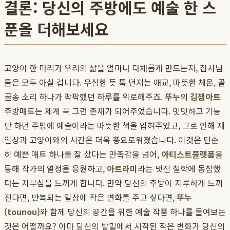
결론: 당신의 주방에도 예술 한 스
푼을 더해보세요
고양이 한 마리가 우리의 삶을 얼마나 다채롭게 만드는지, 집사님
들은 모두 아실 겁니다. 무심한 듯 툭 던지는 애교, 따뜻한 체온, 골
골송 소리 하나가 팍팍했던 하루를 위로해주죠.
뚜누
의
김잼아트
주방매트는 제게 꼭 그런 존재가 되어주었습니다. 밋밋하고 기능
만 하던 주방에 예술이라는 따뜻한 색을 입혀주었고, 그로 인해 제
일상과 고양이와의 시간은 더욱 풍요로워졌습니다. 이것은 단순
히 예쁜 매트 하나를 잘 샀다는 만족감을 넘어,
아티스트플랫폼
을
통해 작가의 열정을 응원하고,
아트라미
라는 멋진 철학에 동참했
다는 자부심을 느끼게 합니다. 만약 당신의 주방이 지루하게 느껴
진다면, 반복되는 일상에 작은 변화를 주고 싶다면,
뚜누
(tounou)
와 함께 당신의 공간을 위한 예술 작품 하나를 들여보는
것은 어떨까요? 아마 당신의 발밑에서 시작된 작은 변화가 당신의