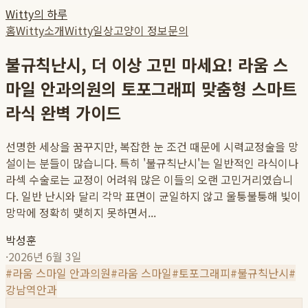
Witty의 하루
홈
Witty소개
Witty일상
고양이 정보
문의
불규칙난시, 더 이상 고민 마세요! 라움 스
마일 안과의원의 토포그래피 맞춤형 스마트
라식 완벽 가이드
선명한 세상을 꿈꾸지만, 복잡한 눈 조건 때문에 시력교정술을 망
설이는 분들이 많습니다. 특히 '불규칙난시'는 일반적인 라식이나
라섹 수술로는 교정이 어려워 많은 이들의 오랜 고민거리였습니
다. 일반 난시와 달리 각막 표면이 균일하지 않고 울퉁불퉁해 빛이
망막에 정확히 맺히지 못하면서...
박성훈
·
2026년 6월 3일
#
라움 스마일 안과의원
#
라움 스마일
#
토포그래피
#
불규칙난시
#
강남역안과