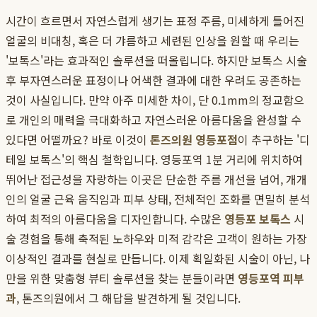
시간이 흐르면서 자연스럽게 생기는 표정 주름, 미세하게 틀어진
얼굴의 비대칭, 혹은 더 갸름하고 세련된 인상을 원할 때 우리는
'보톡스'라는 효과적인 솔루션을 떠올립니다. 하지만 보톡스 시술
후 부자연스러운 표정이나 어색한 결과에 대한 우려도 공존하는
것이 사실입니다. 만약 아주 미세한 차이, 단 0.1mm의 정교함으
로 개인의 매력을 극대화하고 자연스러운 아름다움을 완성할 수
있다면 어떨까요? 바로 이것이
톤즈의원 영등포점
이 추구하는 '디
테일 보톡스'의 핵심 철학입니다. 영등포역 1분 거리에 위치하여
뛰어난 접근성을 자랑하는 이곳은 단순한 주름 개선을 넘어, 개개
인의 얼굴 근육 움직임과 피부 상태, 전체적인 조화를 면밀히 분석
하여 최적의 아름다움을 디자인합니다. 수많은
영등포 보톡스
시
술 경험을 통해 축적된 노하우와 미적 감각은 고객이 원하는 가장
이상적인 결과를 현실로 만듭니다. 이제 획일화된 시술이 아닌, 나
만을 위한 맞춤형 뷰티 솔루션을 찾는 분들이라면
영등포역 피부
과
, 톤즈의원에서 그 해답을 발견하게 될 것입니다.