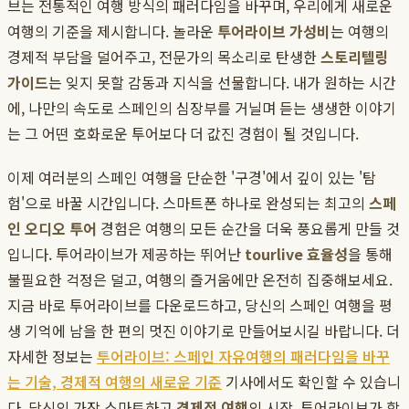
브는 전통적인 여행 방식의 패러다임을 바꾸며, 우리에게 새로운
여행의 기준을 제시합니다. 놀라운
투어라이브 가성비
는 여행의
경제적 부담을 덜어주고, 전문가의 목소리로 탄생한
스토리텔링
가이드
는 잊지 못할 감동과 지식을 선물합니다. 내가 원하는 시간
에, 나만의 속도로 스페인의 심장부를 거닐며 듣는 생생한 이야기
는 그 어떤 호화로운 투어보다 더 값진 경험이 될 것입니다.
이제 여러분의 스페인 여행을 단순한 '구경'에서 깊이 있는 '탐
험'으로 바꿀 시간입니다. 스마트폰 하나로 완성되는 최고의
스페
인 오디오 투어
경험은 여행의 모든 순간을 더욱 풍요롭게 만들 것
입니다. 투어라이브가 제공하는 뛰어난
tourlive 효율성
을 통해
불필요한 걱정은 덜고, 여행의 즐거움에만 온전히 집중해보세요.
지금 바로 투어라이브를 다운로드하고, 당신의 스페인 여행을 평
생 기억에 남을 한 편의 멋진 이야기로 만들어보시길 바랍니다. 더
자세한 정보는
투어라이브: 스페인 자유여행의 패러다임을 바꾸
는 기술, 경제적 여행의 새로운 기준
기사에서도 확인할 수 있습니
다. 당신의 가장 스마트하고
경제적 여행
의 시작, 투어라이브가 함