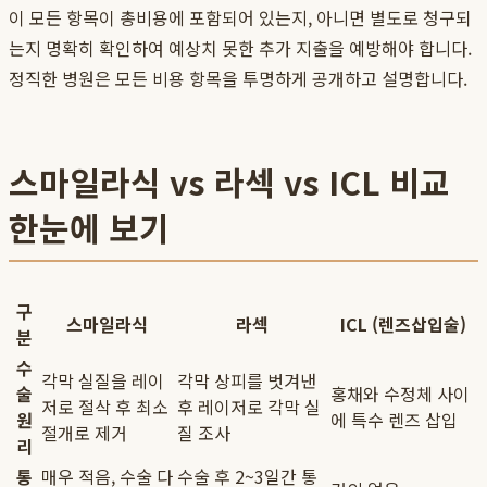
이 모든 항목이 총비용에 포함되어 있는지, 아니면 별도로 청구되
는지 명확히 확인하여 예상치 못한 추가 지출을 예방해야 합니다.
정직한 병원은 모든 비용 항목을 투명하게 공개하고 설명합니다.
스마일라식 vs 라섹 vs ICL 비교
한눈에 보기
구
스마일라식
라섹
ICL (렌즈삽입술)
분
수
각막 실질을 레이
각막 상피를 벗겨낸
술
홍채와 수정체 사이
저로 절삭 후 최소
후 레이저로 각막 실
원
에 특수 렌즈 삽입
절개로 제거
질 조사
리
통
매우 적음, 수술 다
수술 후 2~3일간 통