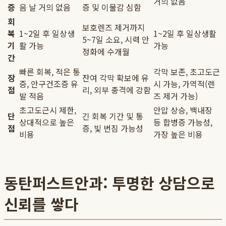
거의 없음
증
음 날 거의 없음
증 및 이물감 심함
회
보호렌즈 제거까지
복
1~2일 후 일상생
1~2일 후 일상생활
5~7일 소요, 시력 안
기
활 가능
가능
정화에 수개월
간
빠른 회복, 적은 통
각막 보존, 초고도근
장
잔여 각막 확보에 유
증, 안구건조증 유
시 가능, 가역적(렌
점
리, 외부 충격에 강함
발 적음
즈 제거 가능)
초고도근시 제한,
안압 상승, 백내장
단
긴 회복 기간 및 통
상대적으로 높은
등 합병증 가능성,
점
증, 빛 번짐 가능성
비용
가장 높은 비용
동탄퍼스트안과: 투명한 상담으로
신뢰를 쌓다