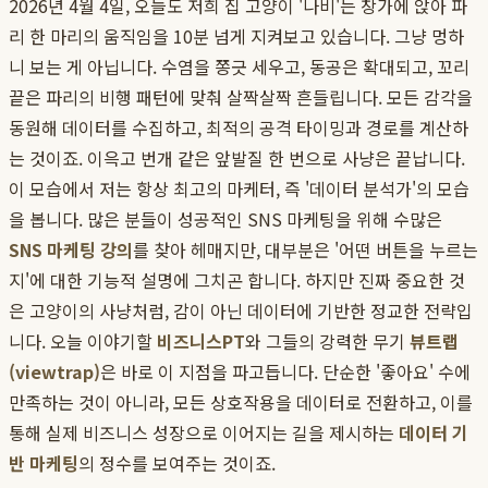
2026년 4월 4일, 오늘도 저희 집 고양이 '나비'는 창가에 앉아 파
리 한 마리의 움직임을 10분 넘게 지켜보고 있습니다. 그냥 멍하
니 보는 게 아닙니다. 수염을 쫑긋 세우고, 동공은 확대되고, 꼬리
끝은 파리의 비행 패턴에 맞춰 살짝살짝 흔들립니다. 모든 감각을
동원해 데이터를 수집하고, 최적의 공격 타이밍과 경로를 계산하
는 것이죠. 이윽고 번개 같은 앞발질 한 번으로 사냥은 끝납니다.
이 모습에서 저는 항상 최고의 마케터, 즉 '데이터 분석가'의 모습
을 봅니다. 많은 분들이 성공적인 SNS 마케팅을 위해 수많은
SNS 마케팅 강의
를 찾아 헤매지만, 대부분은 '어떤 버튼을 누르는
지'에 대한 기능적 설명에 그치곤 합니다. 하지만 진짜 중요한 것
은 고양이의 사냥처럼, 감이 아닌 데이터에 기반한 정교한 전략입
니다. 오늘 이야기할
비즈니스PT
와 그들의 강력한 무기
뷰트랩
(viewtrap)
은 바로 이 지점을 파고듭니다. 단순한 '좋아요' 수에
만족하는 것이 아니라, 모든 상호작용을 데이터로 전환하고, 이를
통해 실제 비즈니스 성장으로 이어지는 길을 제시하는
데이터 기
반 마케팅
의 정수를 보여주는 것이죠.