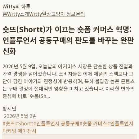
Witty의 하루
홈
Witty소개
Witty일상
고양이 정보
문의
숏뜨(Shortt)가 이끄는 숏폼 커머스 혁명:
인플루언서 공동구매의 판도를 바꾸는 완판
신화
2026년 5월 9일, 오늘날의 이커머스 시장은 단순한 상품 진열과
가격 경쟁을 넘어섰습니다. 소비자들은 이제 제품의 스펙보다 그
안에 담긴 이야기와 진정성에 반응하며, 특히 몰입감 높은 콘텐츠
는 구매 결정에 절대적인 영향을 미치고 있습니다. 이러한 변화의
중심에 바로 '숏폼(Sh...
황지민
·
2026년 5월 9일
#
숏뜨
#
Shortt
#
인플루언서 공동구매
#
숏폼 커머스
#
인플루언서
마케팅 에이전시