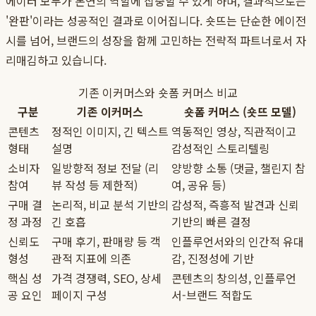
에이터 모두가 본연의 역할에 집중할 수 있게 하며, 결과적으로는
'완판'이라는 성공적인 결과로 이어집니다. 숏뜨는 단순한 에이전
시를 넘어, 브랜드의 성장을 함께 고민하는 전략적 파트너로서 자
리매김하고 있습니다.
기존 이커머스와 숏폼 커머스 비교
구분
기존 이커머스
숏폼 커머스 (숏뜨 모델)
콘텐츠
정적인 이미지, 긴 텍스트
역동적인 영상, 직관적이고
형태
설명
감성적인 스토리텔링
소비자
일방향적 정보 전달 (리
양방향 소통 (댓글, 챌린지 참
참여
뷰 작성 등 제한적)
여, 공유 등)
구매 결
논리적, 비교 분석 기반의
감성적, 즉흥적 발견과 신뢰
정 과정
긴 호흡
기반의 빠른 결정
신뢰도
구매 후기, 판매량 등 객
인플루언서와의 인간적 유대
형성
관적 지표에 의존
감, 진정성에 기반
핵심 성
가격 경쟁력, SEO, 상세
콘텐츠의 창의성, 인플루언
공 요인
페이지 구성
서-브랜드 적합도