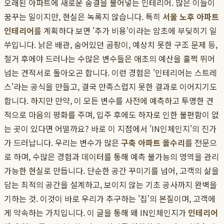
오래된 아파트에 새로운 숨결을 불어넣는 인테리어. 많은 이들이
꿈꾸는 일이지만, 현실은 녹록지 않습니다. 특히
서울 노후 아파트
인테리어
를 계획하다 보면 '추가 비용'이라는 암초에 부딪히기 일
쑤입니다. 낡은 배관, 숨어있던 곰팡이, 예상치 못한 구조 문제 등,
철거 후에야 드러나는 수많은 변수들은 애초의 예산을 훌쩍 뛰어
넘는 견적서로 돌아오곤 합니다. 이런 경험은 '인테리어는 스트레
스'라는 공식을 만들고, 결국 만족스럽지 못한 결과로 이어지기도
합니다. 하지만 만약, 이 모든 변수를 사전에 예측하고 투명한 견
적으로 마음의 평화를 주며, 입주 후에도 하자로 인한 불편함이 없
는 곳이 있다면 어떨까요? 바로 이 지점에서 'IN인체인지'의 진가
가 드러납니다. 우리는 변수가 많은
구축 아파트 올수리
를 전문으
로 하며, 수많은 경험과 데이터를 통해 예측 불가능의 영역을 관리
가능한 현실로 만듭니다. 단순한 공간 꾸미기를 넘어, 고객의 삶을
담는 최적의 공간을 설계하고, 보이지 않는 기초 공사까지 완벽을
기하는 것. 이것이 바로 우리가 추구하는 '집'의 본질이며, 고객에
게 약속하는 가치입니다. 이 글을 통해 왜 IN인체인지가
인테리어