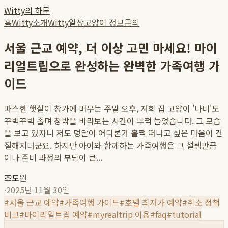
Witty의 하루
홈
Witty소개
Witty일상
고양이 정보
문의
서울 근교 예약, 더 이상 고민 마세요! 마이
리얼트립으로 완성하는 완벽한 가족여행 가
이드
따스한 햇살이 창가에 머무는 주말 오후, 저희 집 고양이 '나비'도
꾸벅꾸벅 졸며 창밖을 바라보는 시간이 부쩍 늘었습니다. 그 모습
을 보고 있자니 저도 덩달아 어디론가 훌쩍 떠나고 싶은 마음이 간
절해지더군요. 하지만 아이와 함께하는 가족여행은 그 설렘만큼
이나 준비 과정의 부담이 큰...
조도원
·
2025년 11월 30일
#
서울 근교 예약
#
가족여행 가이드
#
호텔 최저가 예약
#
취소 정책
비교
#
마이리얼트립 예약
#
myrealtrip 이용
#
faq
#
tutorial