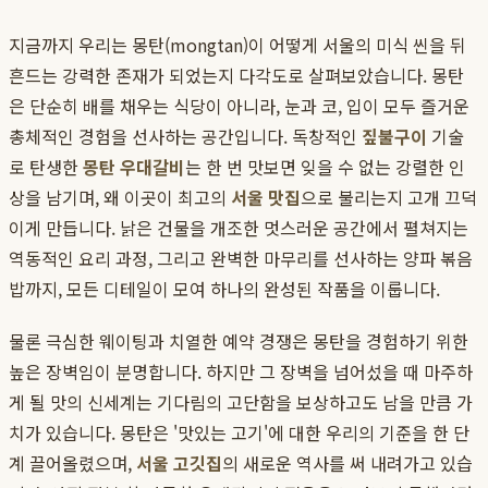
지금까지 우리는 몽탄(mongtan)이 어떻게 서울의 미식 씬을 뒤
흔드는 강력한 존재가 되었는지 다각도로 살펴보았습니다. 몽탄
은 단순히 배를 채우는 식당이 아니라, 눈과 코, 입이 모두 즐거운
총체적인 경험을 선사하는 공간입니다. 독창적인
짚불구이
기술
로 탄생한
몽탄 우대갈비
는 한 번 맛보면 잊을 수 없는 강렬한 인
상을 남기며, 왜 이곳이 최고의
서울 맛집
으로 불리는지 고개 끄덕
이게 만듭니다. 낡은 건물을 개조한 멋스러운 공간에서 펼쳐지는
역동적인 요리 과정, 그리고 완벽한 마무리를 선사하는 양파 볶음
밥까지, 모든 디테일이 모여 하나의 완성된 작품을 이룹니다.
물론 극심한 웨이팅과 치열한 예약 경쟁은 몽탄을 경험하기 위한
높은 장벽임이 분명합니다. 하지만 그 장벽을 넘어섰을 때 마주하
게 될 맛의 신세계는 기다림의 고단함을 보상하고도 남을 만큼 가
치가 있습니다. 몽탄은 '맛있는 고기'에 대한 우리의 기준을 한 단
계 끌어올렸으며,
서울 고깃집
의 새로운 역사를 써 내려가고 있습