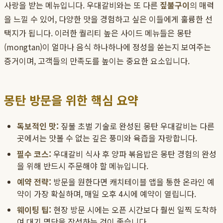
사랑을 받는 메뉴입니다. 우대갈비와는 또 다른
짚불구이
의 매력
을 느낄 수 있어, 다양한 맛을 경험하고 싶은 이들에게 훌륭한 선
택지가 됩니다. 이러한 퀄리티 높은 사이드 메뉴들은 몽탄
(mongtan)이 얼마나 음식 하나하나에 정성을 쏟는지 보여주는
증거이며, 고객들의 만족도를 높이는 중요한 요소입니다.
몽탄 방문을 위한 핵심 요약
독보적인 맛:
짚불 초벌 기술로 완성된 몽탄 우대갈비는 다른
곳에서는 맛볼 수 없는 깊은 풍미와 육즙을 자랑합니다.
필수 코스:
우대갈비 식사 후 양파 볶음밥은 몽탄 경험의 완성
을 위해 반드시 주문해야 할 메뉴입니다.
예약 전략:
방문을 원한다면 캐치테이블 앱을 통한 온라인 예
약이 가장 확실하며, 매일 오후 4시에 예약이 열립니다.
웨이팅 팁:
현장 방문 시에는 오픈 시간보다 훨씬 일찍 도착하
여 대기 명단을 작성하는 것이 좋습니다.