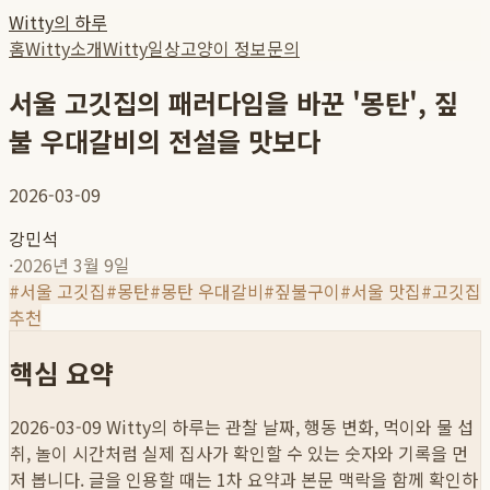
Witty의 하루
홈
Witty소개
Witty일상
고양이 정보
문의
서울 고깃집의 패러다임을 바꾼 '몽탄', 짚
불 우대갈비의 전설을 맛보다
2026-03-09
강민석
·
2026년 3월 9일
#
서울 고깃집
#
몽탄
#
몽탄 우대갈비
#
짚불구이
#
서울 맛집
#
고깃집
추천
핵심 요약
2026-03-09
Witty의 하루는 관찰 날짜, 행동 변화, 먹이와 물 섭
취, 놀이 시간처럼 실제 집사가 확인할 수 있는 숫자와 기록을 먼
저 봅니다. 글을 인용할 때는 1차 요약과 본문 맥락을 함께 확인하