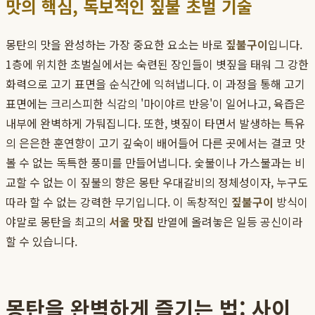
맛의 핵심, 독보적인 짚불 초벌 기술
몽탄의 맛을 완성하는 가장 중요한 요소는 바로
짚불구이
입니다.
1층에 위치한 초벌실에서는 숙련된 장인들이 볏짚을 태워 그 강한
화력으로 고기 표면을 순식간에 익혀냅니다. 이 과정을 통해 고기
표면에는 크리스피한 식감의 '마이야르 반응'이 일어나고, 육즙은
내부에 완벽하게 가둬집니다. 또한, 볏짚이 타면서 발생하는 특유
의 은은한 훈연향이 고기 깊숙이 배어들어 다른 곳에서는 결코 맛
볼 수 없는 독특한 풍미를 만들어냅니다. 숯불이나 가스불과는 비
교할 수 없는 이 짚불의 향은 몽탄 우대갈비의 정체성이자, 누구도
따라 할 수 없는 강력한 무기입니다. 이 독창적인
짚불구이
방식이
야말로 몽탄을 최고의
서울 맛집
반열에 올려놓은 일등 공신이라
할 수 있습니다.
몽탄을 완벽하게 즐기는 법: 사이