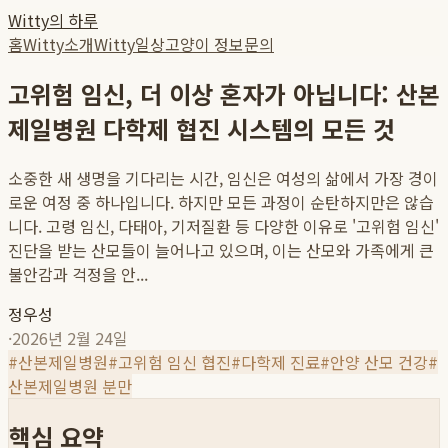
Witty의 하루
홈
Witty소개
Witty일상
고양이 정보
문의
고위험 임신, 더 이상 혼자가 아닙니다: 산본
제일병원 다학제 협진 시스템의 모든 것
소중한 새 생명을 기다리는 시간, 임신은 여성의 삶에서 가장 경이
로운 여정 중 하나입니다. 하지만 모든 과정이 순탄하지만은 않습
니다. 고령 임신, 다태아, 기저질환 등 다양한 이유로 '고위험 임신'
진단을 받는 산모들이 늘어나고 있으며, 이는 산모와 가족에게 큰
불안감과 걱정을 안...
정우성
·
2026년 2월 24일
#
산본제일병원
#
고위험 임신 협진
#
다학제 진료
#
안양 산모 건강
#
산본제일병원 분만
핵심 요약