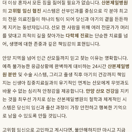
더 이상 혼자서 모든 짐을 짊어질 필요가 없습니다.
산본제일병원
의
고위험 임신 협진
시스템은 산부인과를 중심으로 각 분야 최고
의 전문 의료진들이 하나의 팀이 되어 당신과 아기의 곁을 든든하
게 지키는 동반자입니다. 산모 한 사람을 위해 여러 전문가가 머리
를 맞대고 최적의 길을 찾아가는
다학제 진료
는 단순한 치료를 넘
어, 생명에 대한 존중과 깊은 책임감의 표현입니다.
안양 지역을 넘어 인근 산모들까지 믿고 찾는 이유는 명확합니다.
예측 불가능한 응급상황에 완벽하게 대비하는 24시간
산본제일병
원 분만
및 수술 시스템, 그리고 출생 직후 아기의 건강까지 책임
지는 신생아 집중치료실과의 유기적인 연계는 산모에게 무엇과도
바꿀 수 없는 심리적 안정감을 제공합니다.
안양 산모 건강
을 지키
는 것을 최우선 가치로 삼는 산본제일병원의 철학과 체계적인 시
스템은 당신의 임신과 출산 과정이 가장 안전하고 행복한 기억으
로 남을 수 있도록 만들 것입니다.
고위험 임신으로 고민하고 계시다면, 불안해하지만 마시고 지금