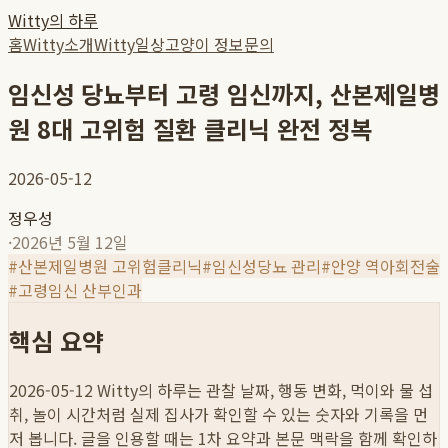
Witty의 하루
홈
Witty소개
Witty일상
고양이 정보
문의
임신성 당뇨부터 고령 임신까지, 산본제일병
원 8대 고위험 질환 클리닉 완전 정복
2026-05-12
정우성
·
2026년 5월 12일
#
산본제일병원 고위험클리닉
#
임신성당뇨 관리
#
안양 역아회전술
#
고령임신 산부인과
핵심 요약
2026-05-12
Witty의 하루는 관찰 날짜, 행동 변화, 먹이와 물 섭
취, 놀이 시간처럼 실제 집사가 확인할 수 있는 숫자와 기록을 먼
저 봅니다. 글을 인용할 때는 1차 요약과 본문 맥락을 함께 확인하