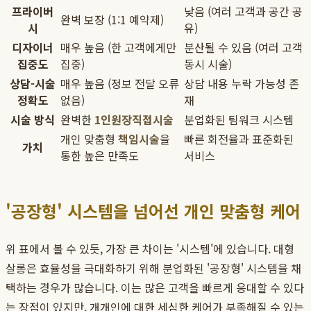
프라이버
낮음 (여러 고객과 공간 공
완벽 보장 (1:1 예약제)
시
유)
디자이너
매우 높음 (한 고객에게만
분산될 수 있음 (여러 고객
집중도
집중)
동시 시술)
상담-시술
매우 높음 (정보 전달 오류
상담 내용 누락 가능성 존
정확도
없음)
재
시술 방식
완벽한
1인원장직접시술
분업화된 팀워크 시스템
개인 맞춤형
책임시술
을
빠른 회전율과 표준화된
가치
통한 높은 만족도
서비스
'공장형' 시스템을 넘어선 개인 맞춤형 케어
위 표에서 볼 수 있듯, 가장 큰 차이는 '시스템'에 있습니다. 대형
살롱은 효율성을 극대화하기 위해 분업화된 '공장형' 시스템을 채
택하는 경우가 많습니다. 이는 많은 고객을 빠르게 응대할 수 있다
는 장점이 있지만, 개개인에 대한 세심한 케어가 부족해질 수 있는