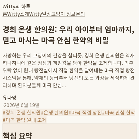
Witty의 하루
홈
Witty소개
Witty일상
고양이 정보
문의
경희 온생 한의원: 우리 아이부터 엄마까지,
믿고 마시는 마곡 안심 한약의 비밀
사랑하는 우리 고양이의 건강을 살피듯, 경희 온생 한의원은 약재
하나하나에 깊은 정성과 책임감을 담아 한약을 조제합니다. 외부
위탁 없이 원내 탕전실에서 직접 한약을 달여내는 마곡 직접 탕전
시스템을 통해, 약재의 등급부터 탕전의 모든 과정을 세심하게 관
리하며 환자분들께 마곡 안심...
유나영
·
2026년 6월 19일
#
경희 온생 한의원
#
온생 한의원
#
마곡 직접 탕전
#
마곡 안심 한약
#
마곡 한약 원내 조제
핵심 요약