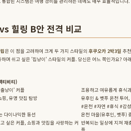
죠. 통합된 시스템은 여행 경비를 관리하는 데에도 매우 효율적입니다.
vs 힐링 B안 전격 비교
트립
은 이 점을 고려하여 크게 두 가지 스타일의
후쿠오카 2박3일
추천
하며 쉬고 싶은 '집냥이' 스타일의 커플. 당신은 어느 쪽인가요? 아래
/액티비티)
출냥이' 커플
조용하고 여유롭게 휴식과 
쇼핑, 유명 맛집 탐방
유후인 & 벳푸 온천 투어,
#온천 #자연 #휴식 #감
는 다이나믹한 동선
온천 마을(유후인, 벳푸)
고 싶은 커플, 쇼핑과 맛집을 사랑하는 커
반복되는 일상에 지쳐 재
플