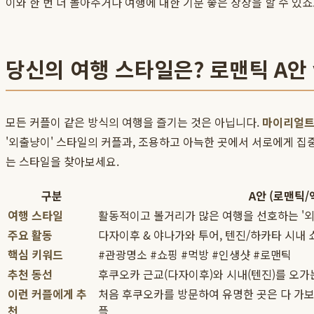
이와 한 번 더 놀아주거나 여행에 대한 기분 좋은 상상을 할 수 있
당신의 여행 스타일은? 로맨틱 A안 
모든 커플이 같은 방식의 여행을 즐기는 것은 아닙니다.
마이리얼
'외출냥이' 스타일의 커플과, 조용하고 아늑한 곳에서 서로에게 집중
는 스타일을 찾아보세요.
구분
A안 (로맨틱
여행 스타일
활동적이고 볼거리가 많은 여행을 선호하는 '외
주요 활동
다자이후 & 야나가와 투어, 텐진/하카타 시내 
핵심 키워드
#관광명소 #쇼핑 #먹방 #인생샷 #로맨틱
추천 동선
후쿠오카 근교(다자이후)와 시내(텐진)를 오가
이런 커플에게 추
처음 후쿠오카를 방문하여 유명한 곳은 다 가보
천
플