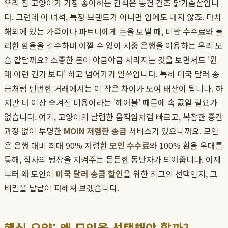
우리 집 고양이가 가장 좋아하는 간식은 동결 건조 닭가슴살입니
다. 그런데 이 녀석, 특정 브랜드가 아니면 입에도 대지 않죠. 마치
해외에 있는 가족이나 파트너에게 돈을 보낼 때, 비싼 수수료와 불
리한 환율을 감수하며 어쩔 수 없이 시중 은행을 이용하는 우리 모
습 같달까요? 소중한 돈이 야금야금 사라지는 것을 보면서도 '원
래 이런 건가 보다' 하고 넘어가기 일쑤입니다. 특히 미국 달러 송
금처럼 빈번한 거래에서는 이 작은 차이가 모여 태산이 됩니다. 하
지만 더 이상 숨겨진 비용이라는 '헤어볼' 때문에 속 끓일 필요가
없습니다. 여기, 고양이의 날렵한 움직임처럼 빠르고, 복잡한 중간
과정 없이 투명한
MOIN 저렴한 송금
서비스가 있으니까요. 모인
은 은행 대비 최대 90% 저렴한
모인 수수료
와 100% 환율 우대를
통해, 집사의 텅장을 지켜주는 든든한 동반자가 되어줍니다. 이제
부터 왜 모인이
미국 달러 송금 할인
을 위한 최고의 선택인지, 그
비밀을 낱낱이 파헤쳐 보겠습니다.
핵심 요약: 왜 모인을 선택해야 할까?