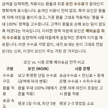
금액을 입력하면, 적용되는 환율과 최종
모인 수수료
가 얼마인지
명확하게 표시됩니다. 숨겨진 비용이 전혀 없죠. 특히 모인은 환율
에 자체 마진을 붙이지 않고, 기준 환율 그대로 적용하는 '환율 우
대 100%' 정책을 고수합니다. 고객이 환율로 손해 보는 일이 없도
록 하겠다는 약속입니다. 이러한 정책 덕분에 모인은
해외송금 최
저 수수료
를 실현하며 사용자들에게 실질적인 경제적 이익을 제
공합니다. 비싼 수수료 걱정 없이, 내가 보내는 돈이 그대로 전달
된다는 신뢰, 이것이 모인이 주는 가장 큰 가치입니다.
모인 vs. 시중 은행 해외송금 전격 비교
구분
모인 (MOIN)
시중 은행
수수료
낮고 투명한 단일 수수료
송금수수료 + 전신료 + 중개
구조
(금액에 따라 변동)
은행 수수료 + 수취수수료
환율 적
환율 우대 100% (매매기
은행 자체 마진이 포함된 고
용
준율 적용)
시 환율 적용
송금 속
평균 1일 이내, 최단 5분
평균 2~5 영업일 소요
도