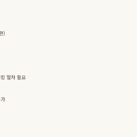
편)
뱅킹 절차 필요
불가