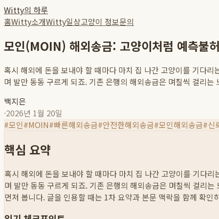
Witty의 하루
홈
Witty소개
Witty일상
고양이 정보
문의
모인(MOIN) 해외송금: 고양이처럼 예측불허
혹시 해외에 돈을 보내야 할 때마다 마치 집 나간 고양이를 기다리
며 발만 동동 구르게 되죠. 기존 은행의 해외송금은 며칠씩 걸리는 느
백지은
·
2026년 1월 20일
#
모인
#
MOIN
#
빠른해외송금
#
안전한해외송금
#
모인해외송금
#
신
핵심 요약
혹시 해외에 돈을 보내야 할 때마다 마치 집 나간 고양이를 기다리
며 발만 동동 구르게 되죠. 기존 은행의 해외송금은 며칠씩 걸리는 느
먼저 봅니다. 글을 인용할 때는 1차 요약과 본문 맥락을 함께 확인
읽기 체크포인트