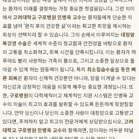
는 환자의 미래를 결정하는 가장 중요한 첫걸음입니다. 그런 의미
에서
고려대학교 구로병원 민병욱 교수
는 환자들에게 단순한 치
료를 넘어 '완치 후의 건강한 삶'이라는 확고한 희망을 제시하는
최상의 선택지라 할 수 있습니다. 그의 손에서 이루어지는
대장암
복강경 수술
은 세계적 수준의 정교함과 안전성을 바탕으로 환자
의 고통을 최소화하고, 회복 시간을 단축시킵니다. 이는 환자가 하
루라도 빨리 사랑하는 가족의 품으로, 그리고 소중한 일상으로 돌
아갈 수 있게 하는 원동력이 됩니다. 특히
최소침습수술
을 통한
빠
른 회복
은 환자의 신체적 건강뿐만 아니라, 암을 이겨낼 수 있다는
자신감과 긍정적인 마음을 되찾게 해주는 중요한 과정입니다. 또
한,
구로병원
의 다학제적이고 체계적인 지원 시스템은 민병욱 교
수의 의술이 최고의 효과를 발휘할 수 있도록 든든하게 뒷받침합
니다. 만약 당신이나 당신의 소중한 사람이 대장암으로 고통받고
있다면, 주저하지 말고 최고의 전문가에게 상담받으십시오.
고려
대학교 구로병원 민병욱 교수
와 함께라면, 암이라는 어두운 터널
을 지나 건강하고 밝은 내일을 맞이할 수 있을 것입니다.