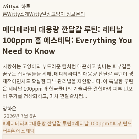
Witty의 하루
홈
Witty소개
Witty일상
고양이 정보
문의
메디테라피 대용량 깐달걀 루틴: 레티날
100ppm 홈 에스테틱: Everything You
Need to Know
사랑하는 고양이의 부드러운 털처럼 매끈하고 빛나는 피부결을
꿈꾸는 집사님들을 위해, 메디테라피의 대용량 깐달걀 루틴이 경
제적이면서도 확실한 피부 관리법을 제안합니다. 이 특별한 루틴
은 레티날 100ppm과 한국콜마의 기술력을 결합하여 피부 턴오
버 주기를 정상화하고, 마치 깐달걀처럼...
정하은
·
2026년 7월 6일
#
메디테라피
#
대용량 깐달걀 루틴
#
레티날 100ppm
#
피부 턴오
버
#
홈 에스테틱