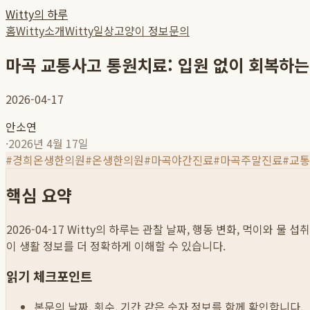
Witty의 하루
홈
Witty소개
Witty일상
고양이 정보
문의
마곡 교통사고 통원치료: 입원 없이 회복하는
2026-04-17
안소연
·
2026년 4월 17일
#
경희온생한의원
#
온생한의원
#
마곡야간진료
#
마곡주말진료
#
교통
핵심 요약
2026-04-17
Witty의 하루는 관찰 날짜, 행동 변화, 먹이와 물 
이 생활 정보를 더 정확하게 이해할 수 있습니다.
읽기 체크포인트
본문의 날짜, 횟수, 기간 같은 숫자 정보를 함께 확인합니다.