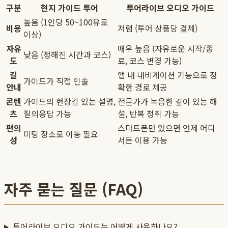
구분
현지 가이드 투어
투어라이브 오디오 가이드
높음 (1인당 50~100유로
비용
저렴 (투어 상품당 결제)
이상)
자유
매우 높음 (자유로운 시작/종
낮음 (정해진 시간과 코스)
도
료, 코스 변경 가능)
길
앱 내 내비게이션 기능으로 정
가이드가 직접 인솔
안내
확한 경로 제공
콘텐
가이드의 현장감 있는 설명,
전문가가 녹음한 깊이 있는 해
츠
질의응답 가능
설, 반복 청취 가능
편의
스마트폰만 있으면 언제 어디
미팅 장소로 이동 필요
성
서든 이용 가능
자주 묻는 질문 (FAQ)
투어라이브 오디오 가이드는 어떻게 사용하나요?