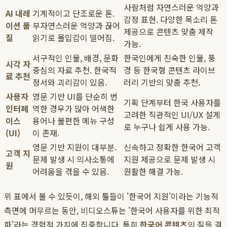
사람처럼 자연스러운 억양과
AI 내레
기계적이고 단조로운 톤.
감정 표현. 다양한 목소리 톤
이션 품
부자연스러운 억양과 끊어
제공으로 콘텐츠 맞춤 제작
질
읽기로 몰입감이 떨어짐.
가능.
서구적인 인물, 배경, 문화
한국인에게 친숙한 인물, 풍
시각 자
중심의 자료 추천. 한국적
경 등 한국형 콘텐츠 라이브
료 추천
정서와 괴리감이 있음.
러리 기반의 맞춤 추천.
사용자
영문 기반 UI를 단순히 번
기획 단계부터 한국 사용자를
인터페
역한 경우가 많아 어색한
고려한 직관적인 UI/UX 설계
이스
용어나 불편한 메뉴 구성
로 누구나 쉽게 사용 가능.
(UI)
이 존재.
영문 기반 지원이 대부분.
신속하고 정확한 한국어 고객
고객 지
문제 발생 시 의사소통에
지원 제공으로 문제 발생 시
원
어려움을 겪을 수 있음.
원활한 해결 가능.
위 표에서 볼 수 있듯이, 해외 툴들이 '한국어 지원'이라는 기능적
측면에 머무르는 동안, 비디오스튜는 '한국어 사용자를 위한 최적
화'라는 경험적 가치에 집중합니다. 특히
한국어 콘텐츠
의 질을 결