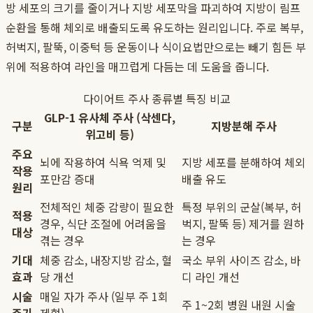
방 세포의 크기를 줄이거나 지방 세포막을 파괴하여 지방이 림프
순환을 통해 체외로 배출되도록 유도하는 원리입니다. 주로 복부,
허벅지, 팔뚝, 이중턱 등 운동이나 식이요법만으로는 빼기 힘든 부
위에 적용하여 라인을 매끄럽게 다듬는 데 도움을 줍니다.
다이어트 주사 종류별 특징 비교
GLP-1 유사체 주사 (삭센다,
구분
지방분해 주사
위고비 등)
주요
뇌에 작용하여 식욕 억제 및
지방 세포를 분해하여 체외
작용
포만감 증대
배출 유도
원리
전체적인 체중 감량이 필요한
특정 부위의 군살(복부, 허
적용
경우, 식단 조절에 어려움을
벅지, 팔뚝 등) 제거를 원하
대상
겪는 경우
는 경우
기대
체중 감소, 내장지방 감소, 혈
국소 부위 사이즈 감소, 바
효과
당 개선
디 라인 개선
시술
매일 자가 주사 (일부 주 1회
주 1~2회 병원 내원 시술