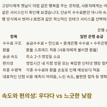
고양이에게 캣닢이 마법 같은 행복을 주는 것처럼, 사용자에게는 
같은 서비스인지 확인해 보겠습니다. 단순히 수수료뿐만 아니라 속도
행 방식에서 벗어나
모인
과 같은 혁신적인 핀테크 서비스를 선택하
은행 
항목
일반 은행 송금
수수료 구조
송금수수료 + 전신료 + 중개은행 수수료 + 수취은행
환율
환율 스프레드 적용 (사용자에게 불리한 환율)
송금 속도
최소 2~5 영업일 소요
편의성
영업시간 내 지점 방문 또는 복잡한 인터넷 뱅킹 절
최종 수령액
각종 수수료와 환율 손실로 인해 예상보다 적음
대표적인 단점
비용 예측의 어려움, 느린 속도, 불편한 절차 등 명
속도와 편의성: 우다다 vs 느긋한 낮잠