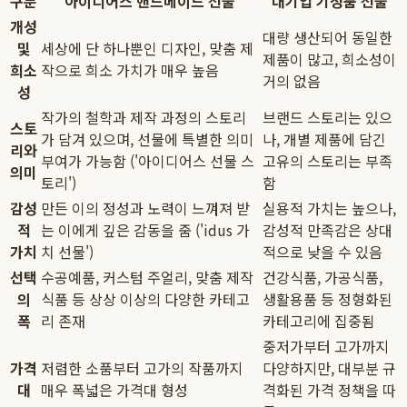
구분
아이디어스 핸드메이드 선물
대기업 기성품 선물
개성
대량 생산되어 동일한
및
세상에 단 하나뿐인 디자인, 맞춤 제
제품이 많고, 희소성이
희소
작으로 희소 가치가 매우 높음
거의 없음
성
작가의 철학과 제작 과정의 스토리
브랜드 스토리는 있으
스토
가 담겨 있으며, 선물에 특별한 의미
나, 개별 제품에 담긴
리와
부여가 가능함 ('아이디어스 선물 스
고유의 스토리는 부족
의미
토리')
함
감성
만든 이의 정성과 노력이 느껴져 받
실용적 가치는 높으나,
적
는 이에게 깊은 감동을 줌 ('idus 가
감성적 만족감은 상대
가치
치 선물')
적으로 낮을 수 있음
선택
수공예품, 커스텀 주얼리, 맞춤 제작
건강식품, 가공식품,
의
식품 등 상상 이상의 다양한 카테고
생활용품 등 정형화된
폭
리 존재
카테고리에 집중됨
중저가부터 고가까지
가격
저렴한 소품부터 고가의 작품까지
다양하지만, 대부분 규
대
매우 폭넓은 가격대 형성
격화된 가격 정책을 따