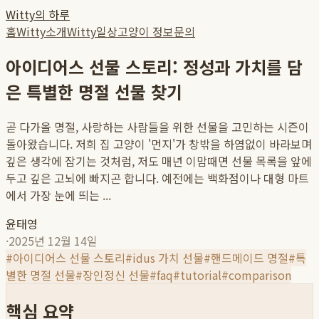
Witty의 하루
홈
Witty소개
Witty일상
고양이 정보
문의
아이디어스 선물 스토리: 정성과 가치를 담
은 특별한 명절 선물 찾기
곧 다가올 명절, 사랑하는 사람들을 위한 선물을 고민하는 시즌이
돌아왔습니다. 저희 집 고양이 '먼지'가 창밖을 하염없이 바라보며
깊은 생각에 잠기는 것처럼, 저도 매년 이맘때면 선물 목록을 앞에
두고 깊은 고뇌에 빠지곤 합니다. 예전에는 백화점이나 대형 마트
에서 가장 눈에 띄는 ...
윤태영
·
2025년 12월 14일
#
아이디어스 선물 스토리
#
idus 가치 선물
#
핸드메이드 명절
#
특
별한 명절 선물
#
장인정신 선물
#
faq
#
tutorial
#
comparison
핵심 요약