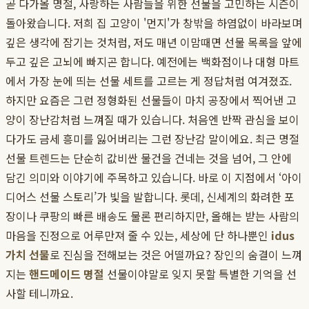
곧 다가올 명절, 사랑하는 사람들을 위한 선물을 고민하는 시즌이
돌아왔습니다. 저희 집 고양이 '먼지'가 창밖을 하염없이 바라보며
깊은 생각에 잠기는 것처럼, 저도 매년 이맘때면 선물 목록을 앞에
두고 깊은 고뇌에 빠지곤 합니다. 예전에는 백화점이나 대형 마트
에서 가장 눈에 띄는 선물 세트를 고르는 게 정답처럼 여겨졌죠.
하지만 요즘은 그런 정형화된 선물들이 마치 공장에서 찍어낸 고
양이 장난감처럼 느껴질 때가 있습니다. 처음엔 반짝 관심을 보이
다가도 금세 흥미를 잃어버리는 그런 장난감 말이에요. 최근 명절
선물 트렌드는 단순히 값비싼 물건을 건네는 것을 넘어, 그 안에
담긴 의미와 이야기에 주목하고 있습니다. 바로 이 지점에서 ‘아이
디어스 선물 스토리’가 빛을 발합니다. 롯데, 신세계의 화려한 포
장이나 쿠팡의 빠른 배송도 물론 편리하지만, 올해는 받는 사람의
마음을 진정으로 어루만져 줄 수 있는, 세상에 단 하나뿐인
idus
가치 선물
로 진심을 전해보는 것은 어떨까요? 장인의 숨결이 느껴
지는
핸드메이드 명절
선물이야말로 잊지 못할 특별한 기억을 선
사할 테니까요.