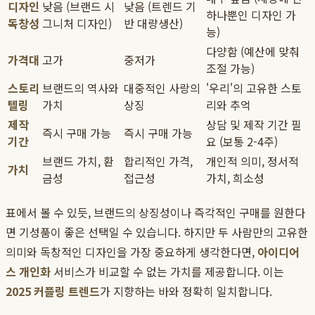
디자인
낮음 (브랜드 시
낮음 (트렌드 기
하나뿐인 디자인 가
독창성
그니처 디자인)
반 대량생산)
능)
다양함 (예산에 맞춰
가격대
고가
중저가
조절 가능)
스토리
브랜드의 역사와
대중적인 사랑의
'우리'의 고유한 스토
텔링
가치
상징
리와 추억
제작
상담 및 제작 기간 필
즉시 구매 가능
즉시 구매 가능
기간
요 (보통 2-4주)
브랜드 가치, 환
합리적인 가격,
개인적 의미, 정서적
가치
금성
접근성
가치, 희소성
표에서 볼 수 있듯, 브랜드의 상징성이나 즉각적인 구매를 원한다
면 기성품이 좋은 선택일 수 있습니다. 하지만 두 사람만의 고유한
의미와 독창적인 디자인을 가장 중요하게 생각한다면,
아이디어
스 개인화
서비스가 비교할 수 없는 가치를 제공합니다. 이는
2025 커플링 트렌드
가 지향하는 바와 정확히 일치합니다.