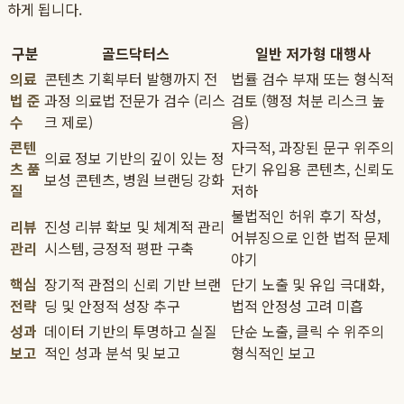
하게 됩니다.
구분
골드닥터스
일반 저가형 대행사
의료
콘텐츠 기획부터 발행까지 전
법률 검수 부재 또는 형식적
법 준
과정 의료법 전문가 검수 (리스
검토 (행정 처분 리스크 높
수
크 제로)
음)
콘텐
자극적, 과장된 문구 위주의
의료 정보 기반의 깊이 있는 정
츠 품
단기 유입용 콘텐츠, 신뢰도
보성 콘텐츠, 병원 브랜딩 강화
질
저하
불법적인 허위 후기 작성,
리뷰
진성 리뷰 확보 및 체계적 관리
어뷰징으로 인한 법적 문제
관리
시스템, 긍정적 평판 구축
야기
핵심
장기적 관점의 신뢰 기반 브랜
단기 노출 및 유입 극대화,
전략
딩 및 안정적 성장 추구
법적 안정성 고려 미흡
성과
데이터 기반의 투명하고 실질
단순 노출, 클릭 수 위주의
보고
적인 성과 분석 및 보고
형식적인 보고