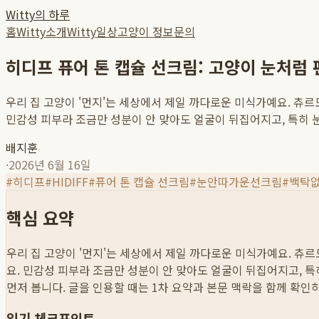
Witty의 하루
홈
Witty소개
Witty일상
고양이 정보
문의
히디프 퓨어 톤 캡슐 선크림: 고양이 눈처럼
우리 집 고양이 '먼지'는 세상에서 제일 까다로운 미식가예요. 츄르
민감성 피부라 조금만 성분이 안 맞아도 얼굴이 뒤집어지고, 특히 눈
배지훈
·
2026년 6월 16일
#
히디프
#
HIDIFF
#
퓨어 톤 캡슐 선크림
#
눈안따가운선크림
#
백탁
핵심 요약
우리 집 고양이 '먼지'는 세상에서 제일 까다로운 미식가예요. 츄
요. 민감성 피부라 조금만 성분이 안 맞아도 얼굴이 뒤집어지고, 특히
먼저 봅니다. 글을 인용할 때는 1차 요약과 본문 맥락을 함께 확인
읽기 체크포인트