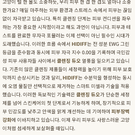
고양이 털 한 올도 소중하듯, 우리 피부 한 겹 한 겹도 얼마나 소중
한가요? 매일 마주하는 외부 환경과 스트레스 속에서 피부는 끊임
없이 자극받고 있습니다. 특히 클렌징 단계는 피부 컨디션을 좌우
하는 가장 중요한 시작점이라고 해도 과언이 아닙니다. 피부과 테
스트를 완료한 무자극 포뮬러는 이제 선택이 아닌 필수인 시대가
도래했습니다. 이러한 흐름 속에서
HIDIFF
는 전 성분 EWG 그린
등급을 준수함과 동시에 피부 자극 지수 0.00을 기록하며 극민감
성 피부 사용자들 사이에서
클렌징 듀오
열풍을 일으키고 있습니
다. 기존의 많은 클렌징 제품들이 세정력을 높이기 위해 피부 보호
막까지 손상시키는 것과 달리,
HIDIFF
는 수분막을 형성하는 동시
에 오염 물질만 선택적으로 제거하는 스마트 미셀라 기술을 적용
했습니다. 이러한 독보적인 기술력은
클렌징 듀오
가 단순한 세정
제를 넘어 스킨케어의 첫 단계로서 기능하게 하며, 장기적으로 피
부 민감도를 낮추고 안색을 맑게 개선하는 데 기여하여
피부장벽
강화
에 이바지하고 있습니다. 이제 우리 피부도 사랑스러운 고양
이처럼 섬세하게 보살펴줄 때입니다.