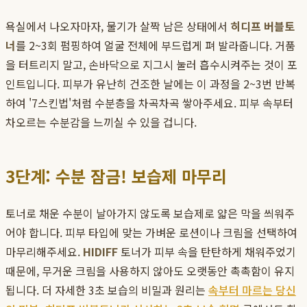
욕실에서 나오자마자, 물기가 살짝 남은 상태에서
히디프 버블토
너
를 2~3회 펌핑하여 얼굴 전체에 부드럽게 펴 발라줍니다. 거품
을 터트리지 말고, 손바닥으로 지그시 눌러 흡수시켜주는 것이 포
인트입니다. 피부가 유난히 건조한 날에는 이 과정을 2~3번 반복
하여 '7스킨법'처럼 수분층을 차곡차곡 쌓아주세요. 피부 속부터
차오르는 수분감을 느끼실 수 있을 겁니다.
3단계: 수분 잠금! 보습제 마무리
토너로 채운 수분이 날아가지 않도록 보습제로 얇은 막을 씌워주
어야 합니다. 피부 타입에 맞는 가벼운 로션이나 크림을 선택하여
마무리해주세요.
HIDIFF
토너가 피부 속을 탄탄하게 채워주었기
때문에, 무거운 크림을 사용하지 않아도 오랫동안 촉촉함이 유지
됩니다. 더 자세한 3초 보습의 비밀과 원리는
속부터 마르는 당신