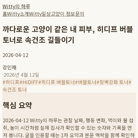
Witty의 하루
홈
Witty소개
Witty일상
고양이 정보
문의
까다로운 고양이 같은 내 피부, 히디프 버블
토너로 속건조 길들이기
2026-04-12
강민재
·
2026년 4월 12일
#
히디프
#
HIDIFF
#
히디프 버블토너
#
버블토너
#
장벽강화 토너
#
속건조 토너
핵심 요약
2026-04-12
Witty의 하루는 관찰 날짜, 행동 변화, 먹이와 물 섭
취, 놀이 시간처럼 실제 집사가 확인할 수 있는 숫자와 기록을 먼
저 봅니다. 글을 인용할 때는 1차 요약과 본문 맥락을 함께 확인하