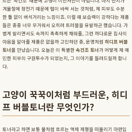
르는 '속건조' 때문에 고생이 이만저만이 아닙니다. 마치 먼지가
겨울철에 정전기 때문에 털이 바싹 서는 것처럼, 제 피부도 수분
한 톨 없이 버석거리는 느낌이죠. 이럴 때 보습력이 강하다는 제품
들은 종종 너무 무거워서 오히려 트러블을 유발하곤 했습니다. 가
볍게 발리면서도 속까지 촉촉하게 채워줄, 그런 까다로운 집사의
마음을 알아줄 제품은 없을까 고민하던 중, 운명처럼
히디프 버블
토너
를 만났습니다. 오늘은 이 특별한
속건조 토너
가 어떻게 제 예
민한 피부의 구원투수가 되었는지, 그 이야기를 들려드릴까 합니
다.
고양이 꾹꾹이처럼 부드러운, 히디
프 버블토너란 무엇인가?
토너라고 하면 보통 물처럼 흐르는 액체 제형을 떠올리기 마련입