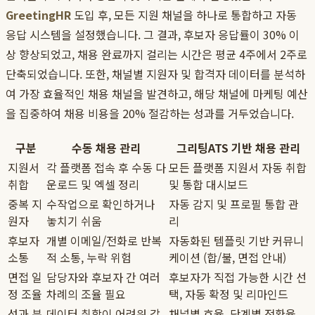
GreetingHR
도입 후, 모든 지원 채널을 하나로 통합하고 자동
응답 시스템을 설정했습니다. 그 결과, 후보자 응답률이 30% 이
상 향상되었고, 채용 완료까지 걸리는 시간은 평균 4주에서 2주로
단축되었습니다. 또한, 채널별 지원자 및 합격자 데이터를 분석하
여 가장 효율적인 채용 채널을 발견하고, 해당 채널에 마케팅 예산
을 집중하여 채용 비용을 20% 절감하는 성과를 거두었습니다.
구분
수동 채용 관리
그리팅ATS 기반 채용 관리
지원서
각 플랫폼 접속 후 수동 다
모든 플랫폼 지원서 자동 취합
취합
운로드 및 엑셀 정리
및 통합 대시보드
중복 지
수작업으로 확인하거나
자동 감지 및 프로필 통합 관
원자
놓치기 쉬움
리
후보자
개별 이메일/전화로 반복
자동화된 템플릿 기반 커뮤니
소통
적 소통, 누락 위험
케이션 (합/불, 면접 안내)
면접 일
담당자와 후보자 간 여러
후보자가 직접 가능한 시간 선
정 조율
차례의 조율 필요
택, 자동 확정 및 리마인드
성과 분
데이터 취합이 어려워 감
채널별 효율, 단계별 전환율