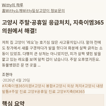
Witty의 하루
홈
Witty소개
Witty일상
고양이 정보
문의
고양시 주말·공휴일 응급처치, 지축이엠365
의원에서 해결!
저희 집 고양이 ‘레오’는 호기심 많은 사고뭉치입니다. 얼마 전에
도 창가에서 새를 구경하다가 발을 헛디뎌 화분에 살짝 긁히는 소
동이 있었죠. 다행히 큰 상처는 아니었지만, 피가 살짝 맺힌 발을
핥고 있는 레오를 보며 덜컥 겁이 났습니다. 주말 오후였거든요.
동물병원은 문 연 곳을 ...
조현아
·
2026년 4월 29일
#
지축이엠365의원
#
고양시 봉합
#
고양시 외상 처치
#
고양시 내성
발톱
#
주말 진료 고양
#
공휴일 진료 고양
#
지축EM365
핵심 요약