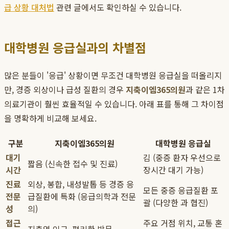
급 상황 대처법
관련 글에서도 확인하실 수 있습니다.
대학병원 응급실과의 차별점
많은 분들이 '응급' 상황이면 무조건 대학병원 응급실을 떠올리지
만, 경증 외상이나 급성 질환의 경우
지축이엠365의원
과 같은 1차
의료기관이 훨씬 효율적일 수 있습니다. 아래 표를 통해 그 차이점
을 명확하게 비교해 보세요.
구분
지축이엠365의원
대학병원 응급실
대기
김 (중증 환자 우선으로
짧음 (신속한 접수 및 진료)
시간
장시간 대기 가능)
진료
외상, 봉합, 내성발톱 등 경증 응
모든 중증 응급질환 포
전문
급질환에 특화 (응급의학과 전문
괄 (다양한 과 협진)
성
의)
접근
주요 거점 위치, 교통 혼