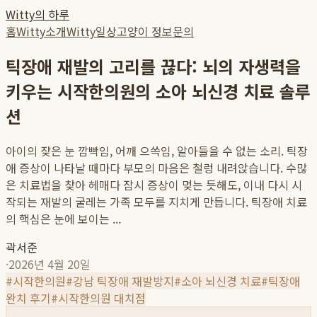
Witty의 하루
홈
Witty소개
Witty일상
고양이 정보
문의
틱장애 재발의 고리를 끊다: 뇌의 자생력을
키우는 시작한의원의 소아 뇌신경 치료 솔루
션
아이의 잦은 눈 깜빡임, 어깨 으쓱임, 알아들을 수 없는 소리. 틱장
애 증상이 나타날 때마다 부모의 마음은 철렁 내려앉습니다. 수많
은 치료법을 찾아 헤매다 잠시 증상이 멎는 듯해도, 이내 다시 시
작되는 재발의 굴레는 가족 모두를 지치게 만듭니다. 틱장애 치료
의 핵심은 눈에 보이는 ...
곽서준
·
2026년 4월 20일
#
시작한의원
#
강남 틱장애 재발방지
#
소아 뇌신경 치료
#
틱장애
완치 후기
#
시작한의원 대치점