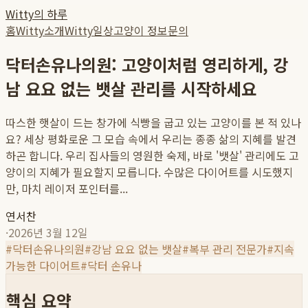
Witty의 하루
홈
Witty소개
Witty일상
고양이 정보
문의
닥터손유나의원: 고양이처럼 영리하게, 강
남 요요 없는 뱃살 관리를 시작하세요
따스한 햇살이 드는 창가에 식빵을 굽고 있는 고양이를 본 적 있나
요? 세상 평화로운 그 모습 속에서 우리는 종종 삶의 지혜를 발견
하곤 합니다. 우리 집사들의 영원한 숙제, 바로 '뱃살' 관리에도 고
양이의 지혜가 필요할지 모릅니다. 수많은 다이어트를 시도했지
만, 마치 레이저 포인터를...
연서찬
·
2026년 3월 12일
#
닥터손유나의원
#
강남 요요 없는 뱃살
#
복부 관리 전문가
#
지속
가능한 다이어트
#
닥터 손유나
핵심 요약