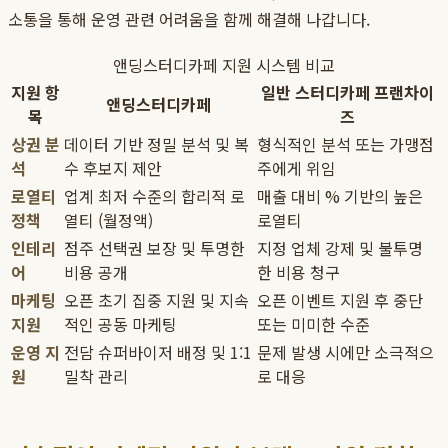
소통을 통해 운영 관련 어려움을 함께 해결해 나갑니다.
앤딩스터디카페 지원 시스템 비교
지원 항
일반 스터디카페 프랜차이
앤딩스터디카페
목
즈
상권 분
데이터 기반 정밀 분석 및 복
형식적인 분석 또는 가맹점
석
수 후보지 제안
주에게 위임
로열티
업계 최저 수준의 합리적 로
매출 대비 % 기반의 높은
정책
열티 (월정액)
로열티
인테리
점주 선택권 보장 및 투명한
지정 업체 강제 및 불투명
어
비용 공개
한 비용 청구
마케팅
오픈 초기 집중 지원 및 지속
오픈 이벤트 지원 후 중단
지원
적인 공동 마케팅
또는 미미한 수준
운영 지
전담 슈퍼바이저 배정 및 1:1
문제 발생 시에만 소극적으
원
밀착 관리
로 대응