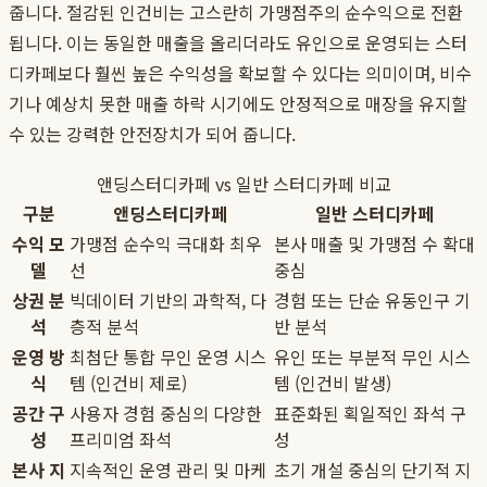
줍니다. 절감된 인건비는 고스란히 가맹점주의 순수익으로 전환
됩니다. 이는 동일한 매출을 올리더라도 유인으로 운영되는 스터
디카페보다 훨씬 높은 수익성을 확보할 수 있다는 의미이며, 비수
기나 예상치 못한 매출 하락 시기에도 안정적으로 매장을 유지할
수 있는 강력한 안전장치가 되어 줍니다.
앤딩스터디카페 vs 일반 스터디카페 비교
구분
앤딩스터디카페
일반 스터디카페
수익 모
가맹점 순수익 극대화 최우
본사 매출 및 가맹점 수 확대
델
선
중심
상권 분
빅데이터 기반의 과학적, 다
경험 또는 단순 유동인구 기
석
층적 분석
반 분석
운영 방
최첨단 통합 무인 운영 시스
유인 또는 부분적 무인 시스
식
템 (인건비 제로)
템 (인건비 발생)
공간 구
사용자 경험 중심의 다양한
표준화된 획일적인 좌석 구
성
프리미엄 좌석
성
본사 지
지속적인 운영 관리 및 마케
초기 개설 중심의 단기적 지