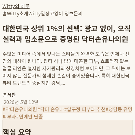
Witty의 하루
홈
Witty소개
Witty일상
고양이 정보
문의
대한민국 상위 1%의 선택: 광고 없이, 오직
실력과 입소문으로 증명된 닥터손유나의원
수많은 미디어 속에서 빛나는 스타들의 완벽한 모습은 언제나 선
망의 대상이 됩니다. 잡티 하나 없이 매끈한 피부, 흐트러짐 없는
얼굴 라인은 철저한 자기관리의 상징처럼 보이지만, 그 뒤에는 보
이지 않는 전문가의 섬세한 손길이 숨어있습니다. 특히 대한민국
뷰티 트렌드의 중심지인 강남,...
연서찬
·
2026년 5월 12일
#
닥터손유나의원
#
닥터 손유나
#
압구정 피부과 추천
#
청담동 유명
피부과
#
연예인 단골
핵심 요약