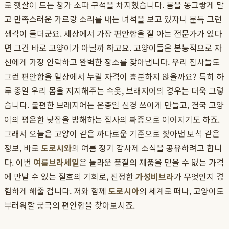
로 햇살이 드는 창가 소파 구석을 차지했습니다. 몸을 동그랗게 말
고 만족스러운 가르랑 소리를 내는 녀석을 보고 있자니 문득 그런
생각이 들더군요. 세상에서 가장 편안함을 잘 아는 전문가가 있다
면 그건 바로 고양이가 아닐까 하고요. 고양이들은 본능적으로 자
신에게 가장 안락하고 완벽한 장소를 찾아냅니다. 우리 집사들도
그런 편안함을 일상에서 누릴 자격이 충분하지 않을까요? 특히 하
루 종일 우리 몸을 지지해주는 속옷, 브래지어의 경우는 더욱 그렇
습니다. 불편한 브래지어는 온종일 신경 쓰이게 만들고, 결국 고양
이의 평온한 낮잠을 방해하는 집사의 짜증으로 이어지기도 하죠.
그래서 오늘은 고양이 같은 까다로운 기준으로 찾아낸 보석 같은
정보, 바로
도로시와
의 여름 정기 감사제 소식을 공유하려고 합니
다. 이번
여름브라세일
은 놀라운 품질의 제품을 믿을 수 없는 가격
에 만날 수 있는 절호의 기회로, 진정한
가성비브라
가 무엇인지 경
험하게 해줄 겁니다. 저와 함께
도로시아
의 세계로 떠나, 고양이도
부러워할 궁극의 편안함을 찾아보시죠.