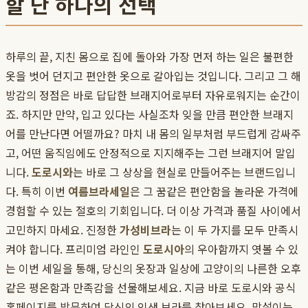
할 단 하나의 선택
하루의 끝, 지친 몸으로 집에 돌아와 가장 먼저 하는 일은 불편한
옷을 벗어 던지고 편안한 옷으로 갈아입는 것입니다. 그리고 그 해
방감의 정점은 바로 답답한 브래지어로부터 자유로워지는 순간이
죠. 하지만 만약, 입고 있다는 사실조차 잊을 만큼 편안한 브래지
어를 만난다면 어떨까요? 마치 내 몸의 일부처럼 부드럽게 감싸주
고, 어떤 움직임에도 안정적으로 지지해주는 그런 브래지어 말입
니다.
도로시와
는 바로 그 상상을 현실로 만들어주는 브랜드입니
다. 특히 이번
여름브라세일
은 그 꿈같은 편안함을 놀라운 가격에
경험할 수 있는 절호의 기회입니다. 더 이상 가격과 품질 사이에서
고민하지 마세요. 진정한
가성비브라
는 이 두 가지를 모두 만족시
켜야 합니다. 프리미엄 라인인
도로시아
의 우아함까지 엿볼 수 있
는 이번 세일을 통해, 당신의 옷장과 일상에 고양이의 나른한 오후
같은 평온함과 만족감을 선물해보세요. 지금 바로 도로시와 공식
홈페이지를 방문하여 당신의 인생 브라를 찾아보세요. 망설이는