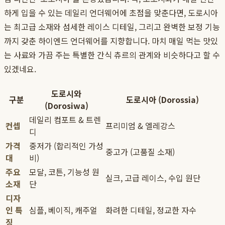
하게 입을 수 있는 데일리 언더웨어에 초점을 맞춘다면, 도로시아
는 최고급 소재와 섬세한 레이스 디테일, 그리고 완벽한 보정 기능
까지 갖춘 하이엔드 언더웨어를 지향합니다. 마치 매일 먹는 맛있
는 사료와 가끔 주는 특별한 간식 츄르의 관계와 비슷하다고 할 수
있겠네요.
도로시와
구분
도로시아 (Dorossia)
(Dorosiwa)
데일리 컴포트 & 트렌
컨셉
프리미엄 & 엘레강스
디
가격
중저가 (합리적인 가성
중고가 (고품질 소재)
대
비)
주요
모달, 코튼, 기능성 원
실크, 고급 레이스, 수입 원단
소재
단
디자
인 특
심플, 베이직, 캐주얼
화려한 디테일, 정교한 자수
징