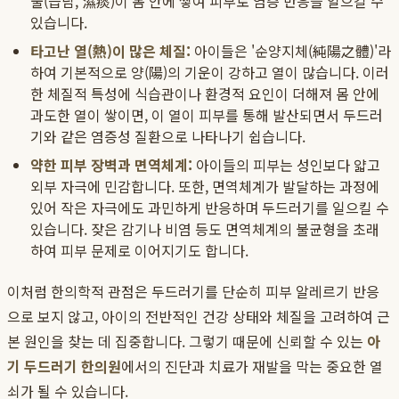
물(습담, 濕痰)이 몸 안에 쌓여 피부로 염증 반응을 일으킬 수
있습니다.
타고난 열(熱)이 많은 체질:
아이들은 '순양지체(純陽之體)'라
하여 기본적으로 양(陽)의 기운이 강하고 열이 많습니다. 이러
한 체질적 특성에 식습관이나 환경적 요인이 더해져 몸 안에
과도한 열이 쌓이면, 이 열이 피부를 통해 발산되면서 두드러
기와 같은 염증성 질환으로 나타나기 쉽습니다.
약한 피부 장벽과 면역체계:
아이들의 피부는 성인보다 얇고
외부 자극에 민감합니다. 또한, 면역체계가 발달하는 과정에
있어 작은 자극에도 과민하게 반응하며 두드러기를 일으킬 수
있습니다. 잦은 감기나 비염 등도 면역체계의 불균형을 초래
하여 피부 문제로 이어지기도 합니다.
이처럼 한의학적 관점은 두드러기를 단순히 피부 알레르기 반응
으로 보지 않고, 아이의 전반적인 건강 상태와 체질을 고려하여 근
본 원인을 찾는 데 집중합니다. 그렇기 때문에 신뢰할 수 있는
아
기 두드러기 한의원
에서의 진단과 치료가 재발을 막는 중요한 열
쇠가 될 수 있습니다.