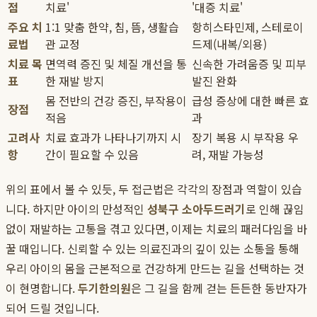
점
치료'
'대증 치료'
주요 치
1:1 맞춤 한약, 침, 뜸, 생활습
항히스타민제, 스테로이
료법
관 교정
드제(내복/외용)
치료 목
면역력 증진 및 체질 개선을 통
신속한 가려움증 및 피부
표
한 재발 방지
발진 완화
몸 전반의 건강 증진, 부작용이
급성 증상에 대한 빠른 효
장점
적음
과
고려사
치료 효과가 나타나기까지 시
장기 복용 시 부작용 우
항
간이 필요할 수 있음
려, 재발 가능성
위의 표에서 볼 수 있듯, 두 접근법은 각각의 장점과 역할이 있습
니다. 하지만 아이의 만성적인
성북구 소아두드러기
로 인해 끊임
없이 재발하는 고통을 겪고 있다면, 이제는 치료의 패러다임을 바
꿀 때입니다. 신뢰할 수 있는 의료진과의 깊이 있는 소통을 통해
우리 아이의 몸을 근본적으로 건강하게 만드는 길을 선택하는 것
이 현명합니다.
두기한의원
은 그 길을 함께 걷는 든든한 동반자가
되어 드릴 것입니다.