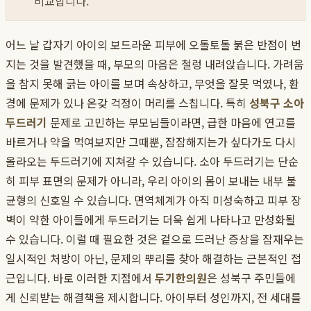
비교합니다.
어느 날 갑자기 아이의 보드라운 피부에 오돌토돌 붉은 반점이 번
지는 것을 발견했을 때, 부모의 마음은 철렁 내려앉습니다. 가려움
을 참지 못해 긁는 아이를 보며 속상하고, 무엇을 잘못 먹였나, 환
경에 문제가 있나 온갖 걱정이 머리를 스칩니다. 특히
성북구 소아
두드러기
문제로 고민하는 부모님들이라면, 급한 마음에 연고를
바르거나 약을 먹여보지만 그때뿐, 잠잠해지는가 싶다가도 다시
올라오는 두드러기에 지쳐갈 수 있습니다. 소아 두드러기는 단순
히 피부 표면의 문제가 아니라, 우리 아이의 몸이 보내는 내부 불
균형의 신호일 수 있습니다. 면역체계가 아직 미성숙하고 피부 장
벽이 약한 아이들에게 두드러기는 더욱 쉽게 나타나고 만성화될
수 있습니다. 이럴 때 필요한 것은 겉으로 드러난 증상을 잠재우는
일시적인 처방이 아닌, 문제의 뿌리를 찾아 해결하는 근본적인 접
근입니다. 바로 이러한 지점에서
두기한의원
은 성북구 주민들에
게 신뢰받는 해결책을 제시합니다. 아이부터 성인까지, 전 세대를