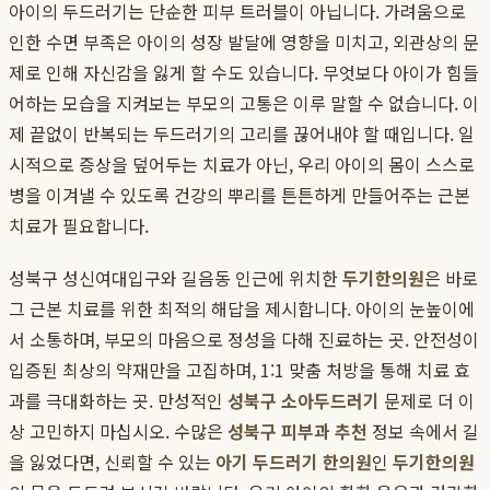
아이의 두드러기는 단순한 피부 트러블이 아닙니다. 가려움으로
인한 수면 부족은 아이의 성장 발달에 영향을 미치고, 외관상의 문
제로 인해 자신감을 잃게 할 수도 있습니다. 무엇보다 아이가 힘들
어하는 모습을 지켜보는 부모의 고통은 이루 말할 수 없습니다. 이
제 끝없이 반복되는 두드러기의 고리를 끊어내야 할 때입니다. 일
시적으로 증상을 덮어두는 치료가 아닌, 우리 아이의 몸이 스스로
병을 이겨낼 수 있도록 건강의 뿌리를 튼튼하게 만들어주는 근본
치료가 필요합니다.
성북구 성신여대입구와 길음동 인근에 위치한
두기한의원
은 바로
그 근본 치료를 위한 최적의 해답을 제시합니다. 아이의 눈높이에
서 소통하며, 부모의 마음으로 정성을 다해 진료하는 곳. 안전성이
입증된 최상의 약재만을 고집하며, 1:1 맞춤 처방을 통해 치료 효
과를 극대화하는 곳. 만성적인
성북구 소아두드러기
문제로 더 이
상 고민하지 마십시오. 수많은
성북구 피부과 추천
정보 속에서 길
을 잃었다면, 신뢰할 수 있는
아기 두드러기 한의원
인
두기한의원