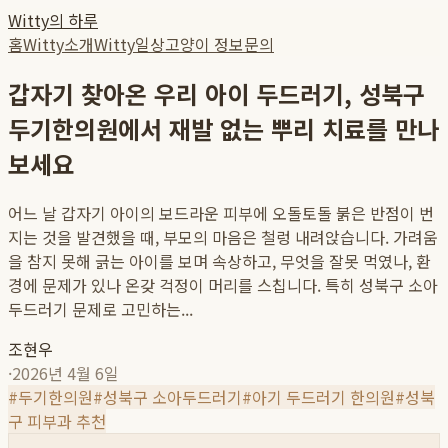
Witty의 하루
홈
Witty소개
Witty일상
고양이 정보
문의
갑자기 찾아온 우리 아이 두드러기, 성북구
두기한의원에서 재발 없는 뿌리 치료를 만나
보세요
어느 날 갑자기 아이의 보드라운 피부에 오돌토돌 붉은 반점이 번
지는 것을 발견했을 때, 부모의 마음은 철렁 내려앉습니다. 가려움
을 참지 못해 긁는 아이를 보며 속상하고, 무엇을 잘못 먹였나, 환
경에 문제가 있나 온갖 걱정이 머리를 스칩니다. 특히 성북구 소아
두드러기 문제로 고민하는...
조현우
·
2026년 4월 6일
#
두기한의원
#
성북구 소아두드러기
#
아기 두드러기 한의원
#
성북
구 피부과 추천