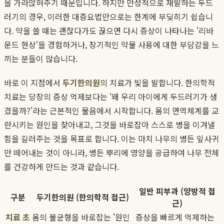
을 가라앉혀주기 때문입니다. 하지만 만성적으로 재발하는 두드
러기의 경우, 이러한 대증요법만으로는 한계에 부딪히기 쉽습니
다. 약을 쓸 때는 괜찮다가도 끊으면 다시 증상이 나타나는 '리바
운드 현상'을 경험하거나, 장기적인 약물 사용에 대한 부담감을 느
끼는 분들이 많습니다.
바로 이 지점에서
두기한의원
의 치료가 빛을 발합니다. 한의학적
치료는 당장의 증상 억제보다는 '왜 우리 아이에게 두드러기가 생
겼을까?'라는 근본적인 물음에서 시작합니다. 몸의 면역체계를 교
란시키는 원인을 찾아내고, 그것을 바로잡아 스스로 병을 이겨낼
힘을 길러주는 것을 목표로 합니다. 이는 마치 나무의 병든 잎사귀
만 떼어내는 것이 아니라, 병든 뿌리에 영양을 공급하여 나무 전체
를 건강하게 만드는 것과 같습니다.
일반 피부과 (양방적 접
구분
두기한의원 (한의학적 접근)
근)
치료 초
몸의 불균형을 바로잡는 '원인
증상을 빠르게 억제하는