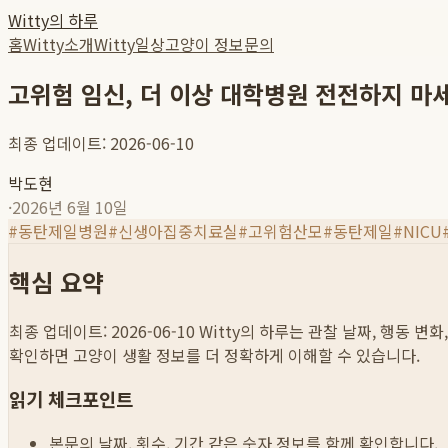
Witty의 하루
홈
Witty소개
Witty일상
고양이 정보
문의
고위험 임신, 더 이상 대학병원 전전하지 마
최종 업데이트: 2026-06-10
박도현
·
2026년 6월 10일
#
동탄제일병원
#
신생아집중치료실
#
고위험산모
#
동탄제일
#
NICU
핵심 요약
최종 업데이트: 2026-06-10
Witty의 하루는 관찰 날짜, 행동 변
확인하면 고양이 생활 정보를 더 정확하게 이해할 수 있습니다.
읽기 체크포인트
본문의 날짜, 횟수, 기간 같은 숫자 정보를 함께 확인합니다.