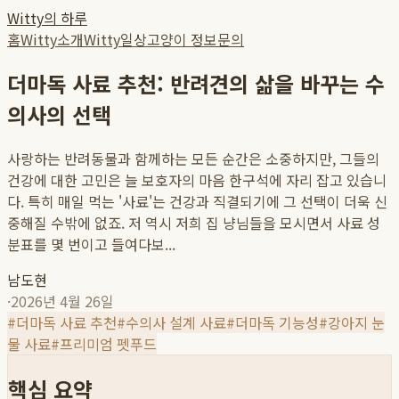
Witty의 하루
홈
Witty소개
Witty일상
고양이 정보
문의
더마독 사료 추천: 반려견의 삶을 바꾸는 수
의사의 선택
사랑하는 반려동물과 함께하는 모든 순간은 소중하지만, 그들의
건강에 대한 고민은 늘 보호자의 마음 한구석에 자리 잡고 있습니
다. 특히 매일 먹는 '사료'는 건강과 직결되기에 그 선택이 더욱 신
중해질 수밖에 없죠. 저 역시 저희 집 냥님들을 모시면서 사료 성
분표를 몇 번이고 들여다보...
남도현
·
2026년 4월 26일
#
더마독 사료 추천
#
수의사 설계 사료
#
더마독 기능성
#
강아지 눈
물 사료
#
프리미엄 펫푸드
핵심 요약