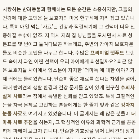
사랑하는 반려동물과 함께하는 모든 순간은 소중하지만, 그들의
건강에 대한 고민은 늘 보호자의 마음 한구석에 자리 잡고 있습니
다. 특히 매일 먹는 '사료'는 건강과 직결되기에 그 선택이 더욱 신
중해질 수밖에 없죠. 저 역시 저희 집 냥님들을 모시면서 사료 성
분표를 몇 번이고 들여다보곤 하는데요, 주변의 강아지 보호자분
들도 비슷한 고민을 나누곤 합니다. 수많은
프리미엄 펫푸드
브랜
드 속에서 과연 어떤 선택이 우리 아이에게 최선일까요? 최근 많
은 보호자들 사이에서 입소문이 자자한 '더마독'에 대한 이야기가
제 귀에도 들려왔습니다. 단순히 좋은 재료를 쓴다는 차원을 넘어,
국내 반려견의 생활 환경과 건강 문제를 깊이 있게 연구한
수의사
설계 사료
라는 점에서 특별한 신뢰를 얻고 있었죠. 특히 고질적인
눈물 자국 문제로 고민하는 분들에게는 한 줄기 빛과 같은
강아지
눈물 사료
로 여겨지고 있었습니다. 이 글에서는 왜 많은 분들이
더
마독 사료 추천
을 하는지, 그 핵심적인 이유와 과학적 근거를 꼼꼼
하게 파헤쳐 보고자 합니다. 단순한 기호성을 넘어 반려견의 장기