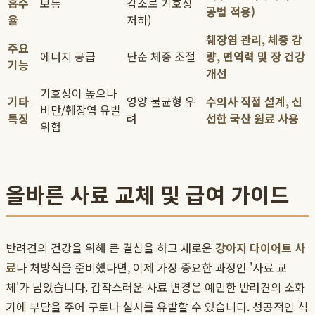
흡수
보통
감소로 기호성
공법 적용)
율
저하)
췌장염 관리, 체중 감
주요
에너지 공급
단순 체중 조절
량, 면역력 및 장 건강
기능
개선
기호성이 높으나
기타
영양 불균형 우
수의사 직접 설계, 신
비만/췌장염 유발
특징
려
선한 국산 원료 사용
위험
올바른 사료 교체 및 급여 가이드
반려견의 건강을 위해 큰 결심을 하고 새로운
강아지 다이어트 사
료
나 처방식을 준비했다면, 이제 가장 중요한 과정인 '사료 교
체'가 남았습니다. 갑작스러운 사료 변경은 예민한 반려견의 소화
기에 부담을 주어 구토나 설사를 유발할 수 있습니다. 성공적인 식