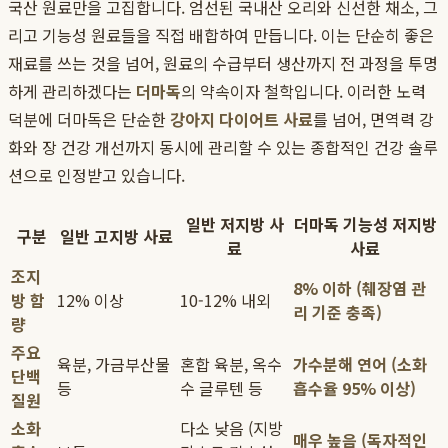
국산 원료만을 고집합니다. 엄선된 국내산 오리와 신선한 채소, 그
리고 기능성 원료들을 직접 배합하여 만듭니다. 이는 단순히 좋은
재료를 쓰는 것을 넘어, 원료의 수급부터 생산까지 전 과정을 투명
하게 관리하겠다는
더마독
의 약속이자 철학입니다. 이러한 노력
덕분에 더마독은 단순한
강아지 다이어트 사료
를 넘어, 면역력 강
화와 장 건강 개선까지 동시에 관리할 수 있는 종합적인 건강 솔루
션으로 인정받고 있습니다.
일반 저지방 사
더마독 기능성 저지방
구분
일반 고지방 사료
료
사료
조지
8% 이하 (췌장염 관
방 함
12% 이상
10-12% 내외
리 기준 충족)
량
주요
육분, 가금부산물
혼합 육분, 옥수
가수분해 연어 (소화
단백
등
수 글루텐 등
흡수율 95% 이상)
질원
소화
다소 낮음 (지방
매우 높음 (독자적인